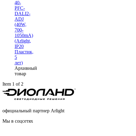
40-
PFC-
DALI2-
ADJ
(40W,
700-
1050mA)
(Arlight,
IP20
Пластик,
5
лет)
Архивный
товар
Item 1 of 2
официальный партнер Arlight
Мы в соцсетях