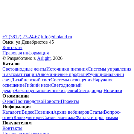
+7 (3812) 27-24-67
info@dioland.ru
Омск, ул.Декабристов 45
Контакты
Правовая информация
© Разработано в
Arlight
, 2026
Каталог
Светодиодные ленты
Источники питания
Системы управления
и автоматизации
Алюминиевые профили
Функциональный
свет
Дизайнерский свет
Системы освещения
Наружное
освещение
Гибкий неон
Светодиодный
декор
Электроустановочные изделия
Светодиоды
Новинки
О компании
О нас
Производство
Новости
Проекты
Информация
Каталоги
Видео
Новинки
Архив вебинаров
Статьи
Вопрос-
ответ
Калькуляторы
Схемы монтажа
Файлы и программы
Покупателям
Контакты
Правовая информация