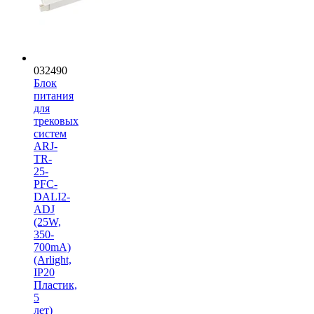
032490
Блок
питания
для
трековых
систем
ARJ-
TR-
25-
PFC-
DALI2-
ADJ
(25W,
350-
700mA)
(Arlight,
IP20
Пластик,
5
лет)