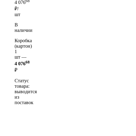
68
4 076
₽/
шт
В
наличии
Коробка
(картон)
1
шт —
68
4 076
₽
Статус
товара:
выводится
из
поставок