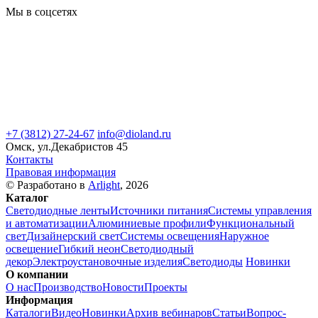
Мы в соцсетях
+7 (3812) 27-24-67
info@dioland.ru
Омск, ул.Декабристов 45
Контакты
Правовая информация
© Разработано в
Arlight
, 2026
Каталог
Светодиодные ленты
Источники питания
Системы управления
и автоматизации
Алюминиевые профили
Функциональный
свет
Дизайнерский свет
Системы освещения
Наружное
освещение
Гибкий неон
Светодиодный
декор
Электроустановочные изделия
Светодиоды
Новинки
О компании
О нас
Производство
Новости
Проекты
Информация
Каталоги
Видео
Новинки
Архив вебинаров
Статьи
Вопрос-