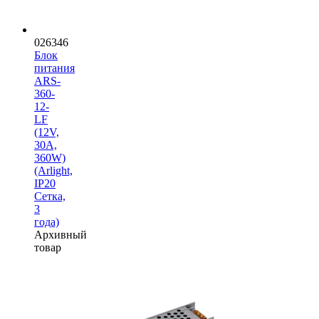
026346
Блок
питания
ARS-
360-
12-
LF
(12V,
30A,
360W)
(Arlight,
IP20
Сетка,
3
года)
Архивный
товар