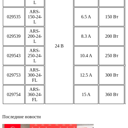
L
ARS-
029535
150-24-
6.5 A
150 Вт
L
ARS-
029539
200-24-
8.3 A
200 Вт
L
24 В
ARS-
029543
250-24-
10.4 A
250 Вт
L
ARS-
029753
300-24-
12.5 A
300 Вт
FL
ARS-
029754
360-24-
15 A
360 Вт
FL
Последние новости