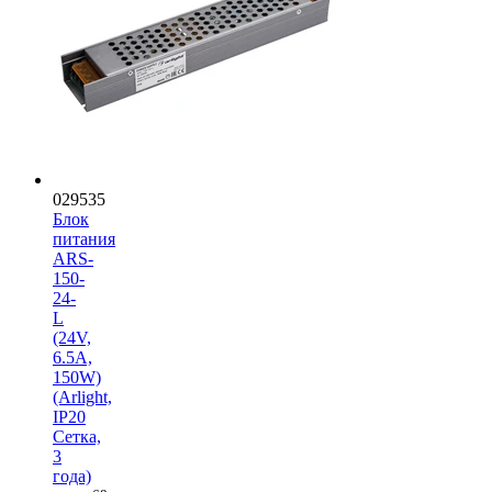
029535
Блок
питания
ARS-
150-
24-
L
(24V,
6.5A,
150W)
(Arlight,
IP20
Сетка,
3
года)