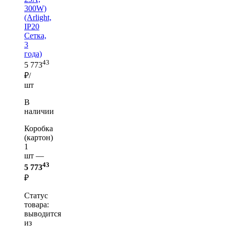
300W)
(Arlight,
IP20
Сетка,
3
года)
43
5 773
₽/
шт
В
наличии
Коробка
(картон)
1
шт —
43
5 773
₽
Статус
товара:
выводится
из