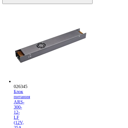
026345
Блок
питания
ARS-
300-
12-
LF
(12V,
25A,