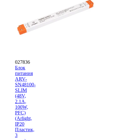
027836
Блок
питания
ARV-
SN48100-
SLIM
(48V,
2.1A,
100W,
PFC)
(Arlight,
IP20
Пластик,
3