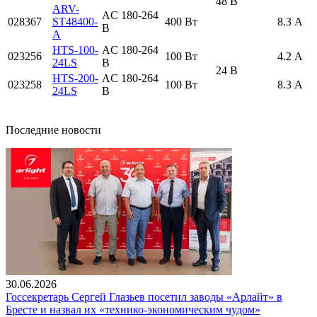
48 В
ARV-
AC 180-264
028367
ST48400-
400 Вт
8.3 А
В
A
HTS-100-
AC 180-264
023256
100 Вт
4.2 А
24LS
В
24 В
HTS-200-
AC 180-264
023258
100 Вт
8.3 А
24LS
В
Последние новости
30.06.2026
Госсекретарь Сергей Глазьев посетил заводы «Арлайт» в
Бресте и назвал их «технико-экономическим чудом»