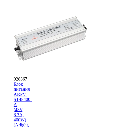
028367
Блок
питания
ARPV-
ST48400-
A
(48V,
8.3A,
400W)
(Arlight,