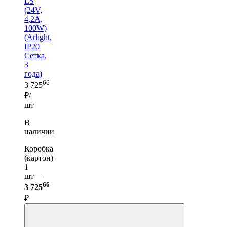
LS
(24V,
4,2A,
100W)
(Arlight,
IP20
Сетка,
3
года)
66
3 725
₽/
шт
В
наличии
Коробка
(картон)
1
шт —
66
3 725
₽