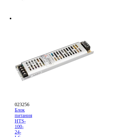
023256
Блок
питания
HTS-
100-
24-