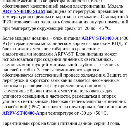
Наличие активного корректора мощности PF>0.9
обеспечивает качественный выход электропитания. Модель
ARV-SN48100-SLIM
защищена от перегрузок, превышения
температурного режима и короткого замыкания. Стандартный
IP20 позволяет использовать блок питания внутри помещений
o
при температуре окружающей среды от -20 до +45
С.
Более мощная новинка – блок питания
ARPV-ST48400-A
(400
Вт) в герметичном металлическом корпусе с высоким КПД. У
блока питания меньшие габариты в сравнении с
аналогичными моделями ARPV-ST. Блок питания может
использоваться при создании линейных светильников,
световых конструкций минимальной глубины – световых
панелей и табло. За счет алюминиевого корпуса
обеспечивается естественный процесс охлаждения. Защита от
перегрузок и короткого замыкания является несомненным
плюсом и расширяет сферу применения, например,
герметичные блоки питания могут использоваться для
уличного освещения, в частности, размещаться в опорах
уличных светильников. Высокая степень защиты от внешних
воздействий (IP67) позволяет эксплуатировать блоки питания
o
ARPV-ST48400-A
при температуре от -30 до +50
С.
Гарантийный срок на блоки питания данной серии 3 года.