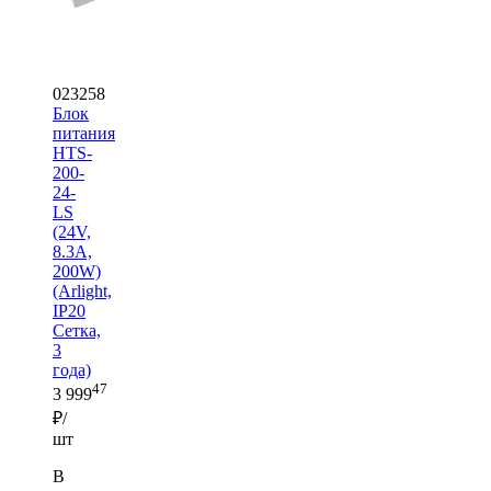
023258
Блок
питания
HTS-
200-
24-
LS
(24V,
8.3A,
200W)
(Arlight,
IP20
Сетка,
3
года)
47
3 999
₽/
шт
В