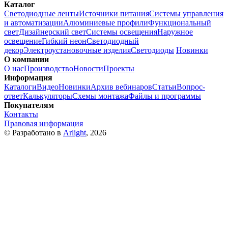
Каталог
Светодиодные ленты
Источники питания
Системы управления
и автоматизации
Алюминиевые профили
Функциональный
свет
Дизайнерский свет
Системы освещения
Наружное
освещение
Гибкий неон
Светодиодный
декор
Электроустановочные изделия
Светодиоды
Новинки
О компании
О нас
Производство
Новости
Проекты
Информация
Каталоги
Видео
Новинки
Архив вебинаров
Статьи
Вопрос-
ответ
Калькуляторы
Схемы монтажа
Файлы и программы
Покупателям
Контакты
Правовая информация
© Разработано в
Arlight
, 2026