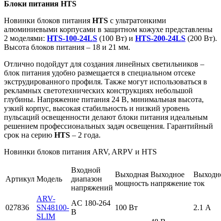
Блоки питания HTS
Новинки блоков питания
HTS
с ультратонкими
алюминиевыми корпусами в защитном кожухе представлены
2 моделями:
HTS-100-24LS
(100 Вт) и
HTS-200-24LS
(200 Вт).
Высота блоков питания – 18 и 21 мм.
Отлично подойдут для создания линейных светильников –
блок питания удобно размещается в специальном отсеке
экструдированного профиля. Также могут использоваться в
рекламных светотехнических конструкциях небольшой
глубины. Напряжение питания 24 В, минимальная высота,
узкий корпус, высокая стабильность и низкий уровень
пульсаций освещенности делают блоки питания идеальным
решением профессиональных задач освещения. Гарантийный
срок на серию
HTS
– 2 года.
Новинки блоков питания ARV, ARPV и HTS
Входной
Выходная
Выходное
Выходн
Артикул
Модель
диапазон
мощность
напряжение
ток
напряжений
ARV-
AC 180-264
027836
SN48100-
100 Вт
2.1 А
В
SLIM