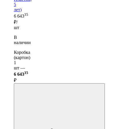
5
лет)
35
6 643
₽/
шт
В
наличии
Коробка
(картон)
1
шт —
35
6 643
₽