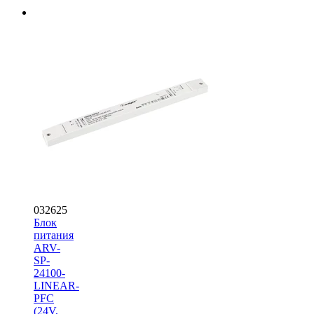
032625
Блок
питания
ARV-
SP-
24100-
LINEAR-
PFC
(24V,