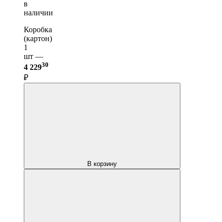
в
наличии
Коробка
(картон)
1
шт —
30
4 229
₽
В корзину