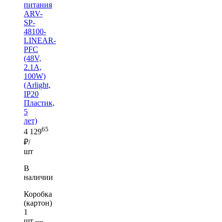
питания
ARV-
SP-
48100-
LINEAR-
PFC
(48V,
2.1A,
100W)
(Arlight,
IP20
Пластик,
5
лет)
65
4 129
₽/
шт
В
наличии
Коробка
(картон)
1
шт —