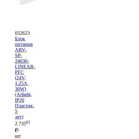
032623
Блок
питания
ARV-
SP-
24030-
LINEAR-
PFC
(24V,
1.25A,
30W)
(Arlight,
IP20
Пластик,
5
лет)
61
2 735
₽/
шт