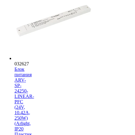
032627
Блок
питания
ARV-
SP-
24250-
LINEAR-
PFC
(24V,
10.42A,
250W)
(Arlight,
IP20
Пластик,