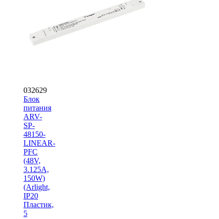
032629
Блок
питания
ARV-
SP-
48150-
LINEAR-
PFC
(48V,
3.125A,
150W)
(Arlight,
IP20
Пластик,
5