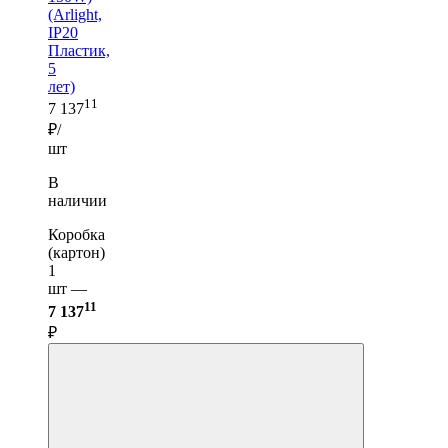
(Arlight,
IP20
Пластик,
5
лет)
11
7 137
₽/
шт
В
наличии
Коробка
(картон)
1
шт —
11
7 137
₽