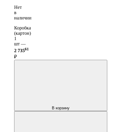
Нет
в
наличии
Коробка
(картон)
1
шт —
61
2 735
₽
В корзину