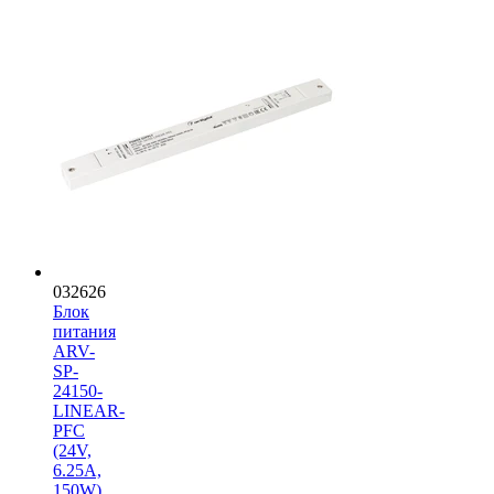
032626
Блок
питания
ARV-
SP-
24150-
LINEAR-
PFC
(24V,
6.25A,
150W)