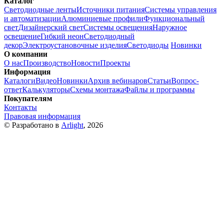
Каталог
Светодиодные ленты
Источники питания
Системы управления
и автоматизации
Алюминиевые профили
Функциональный
свет
Дизайнерский свет
Системы освещения
Наружное
освещение
Гибкий неон
Светодиодный
декор
Электроустановочные изделия
Светодиоды
Новинки
О компании
О нас
Производство
Новости
Проекты
Информация
Каталоги
Видео
Новинки
Архив вебинаров
Статьи
Вопрос-
ответ
Калькуляторы
Схемы монтажа
Файлы и программы
Покупателям
Контакты
Правовая информация
© Разработано в
Arlight
, 2026