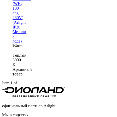
(WH,
100
deg,
230V)
(Arlight,
IP20
Металл,
3
года)
Warm
|
Тёплый
3000
K
Архивный
товар
Item 1 of 1
официальный партнер Arlight
Мы в соцсетях