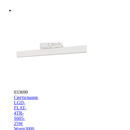
033699
Светильник
LGD-
FLAT-
4TR-
S605-
25W
Warm3000