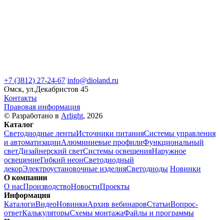
+7 (3812) 27-24-67
info@dioland.ru
Омск, ул.Декабристов 45
Контакты
Правовая информация
© Разработано в
Arlight
, 2026
Каталог
Светодиодные ленты
Источники питания
Системы управления
и автоматизации
Алюминиевые профили
Функциональный
свет
Дизайнерский свет
Системы освещения
Наружное
освещение
Гибкий неон
Светодиодный
декор
Электроустановочные изделия
Светодиоды
Новинки
О компании
О нас
Производство
Новости
Проекты
Информация
Каталоги
Видео
Новинки
Архив вебинаров
Статьи
Вопрос-
ответ
Калькуляторы
Схемы монтажа
Файлы и программы