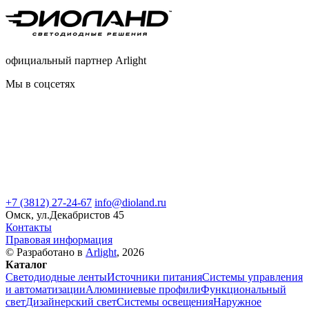
официальный партнер Arlight
Мы в соцсетях
+7 (3812) 27-24-67
info@dioland.ru
Омск, ул.Декабристов 45
Контакты
Правовая информация
© Разработано в
Arlight
, 2026
Каталог
Светодиодные ленты
Источники питания
Системы управления
и автоматизации
Алюминиевые профили
Функциональный
свет
Дизайнерский свет
Системы освещения
Наружное