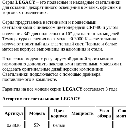
Серия
LEGACY
– это подвесные и накладные светильники
для создания декоративного освещения в жилых, офисных и
торговых помещениях.
Серия представлена настенными и подвесными
светильниками с индексом цветопередачи CRI>80 и углом
o
o
излучения 34
для подвесных и 16
для настенных моделей.
Температура свечения всех моделей 3000 K – светильники
излучают приятный для глаз теплый свет. Черные и белые
матовые корпуса выполнены из алюминия и стали.
Подвесные модели с регулируемой длиной троса можно
гармонично дополнять накладными настенными моделями и
создавать оригинальные дизайнерские композиции.
Светильники подключаются с помощью драйвера,
поставляемого в комплекте.
Гарантия на все модели серии
LEGACY
составляет 3 года.
Ассортимент светильников LEGACY
Цвет
Угол
Спос
Артикул
Модель
Мощность
корпуса
обзора
монт
SP-
028830
белый