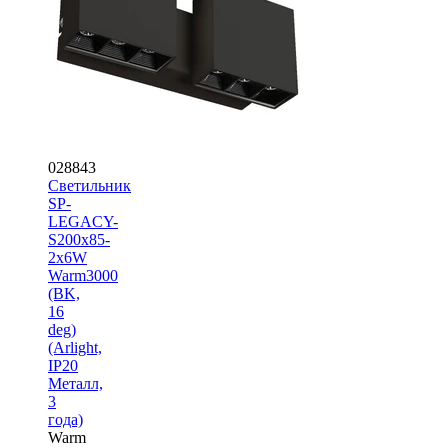
028843
Светильник
SP-
LEGACY-
S200x85-
2x6W
Warm3000
(BK,
16
deg)
(Arlight,
IP20
Металл,
3
года)
Warm