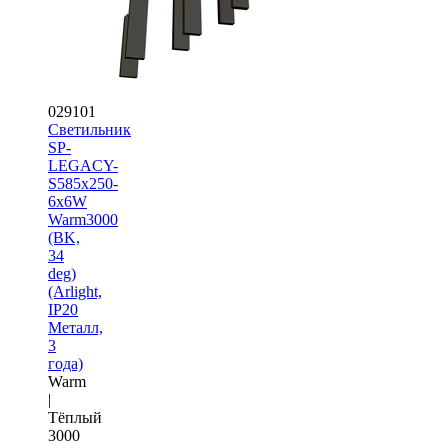
029101
Светильник
SP-
LEGACY-
S585x250-
6x6W
Warm3000
(BK,
34
deg)
(Arlight,
IP20
Металл,
3
года)
Warm
|
Тёплый
3000