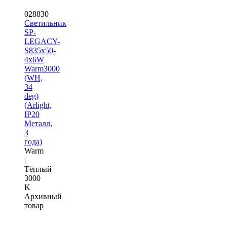
028830
Светильник
SP-
LEGACY-
S835x50-
4x6W
Warm3000
(WH,
34
deg)
(Arlight,
IP20
Металл,
3
года)
Warm
|
Тёплый
3000
K
Архивный
товар