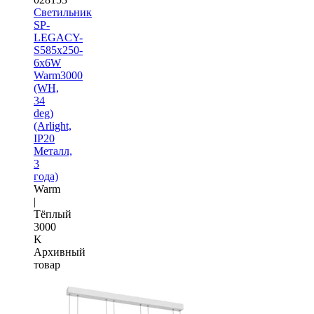
Светильник
SP-
LEGACY-
S585x250-
6x6W
Warm3000
(WH,
34
deg)
(Arlight,
IP20
Металл,
3
года)
Warm
|
Тёплый
3000
K
Архивный
товар