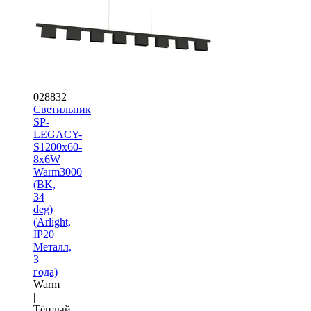
028832
Светильник
SP-
LEGACY-
S1200x60-
8x6W
Warm3000
(BK,
34
deg)
(Arlight,
IP20
Металл,
3
года)
Warm
|
Тёплый