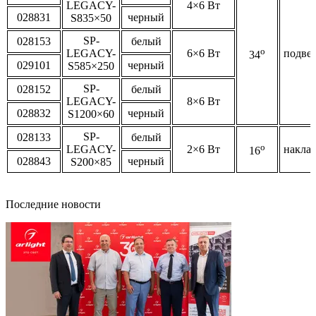
LEGACY-
4×6 Вт
028831
черный
S835×50
SP-
028153
белый
o
LEGACY-
6×6 Вт
подве
34
029101
черный
S585×250
SP-
028152
белый
LEGACY-
8×6 Вт
028832
черный
S1200×60
SP-
028133
белый
o
LEGACY-
2×6 Вт
накла
16
028843
черный
S200×85
Последние новости