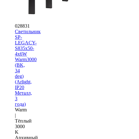
028831
Светильник
SP-
LEGACY-
S835x50-
4x6W
Warm3000
(BK,
34
deg)
(Arlight,
IP20
Металл,
3
года)
Warm
|
Тёплый
3000
K
Архивный