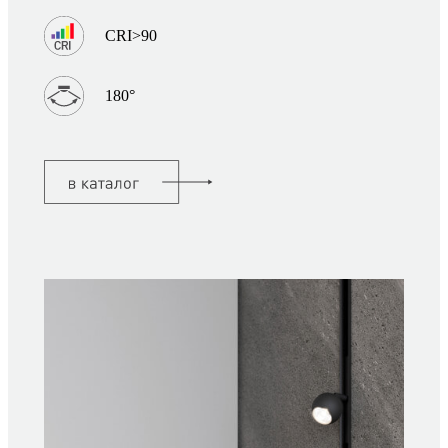
CRI>90
180°