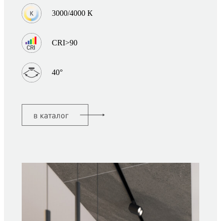
3000/4000 К
CRI>90
40°