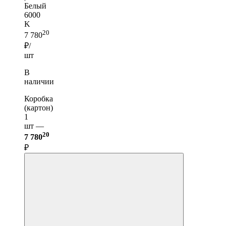
Белый
6000
K
20
7 780
₽/
шт
В
наличии
Коробка
(картон)
1
шт —
20
7 780
₽