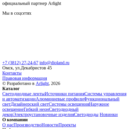
официальный партнер Arlight
Мы в соцсетях
+7 (3812) 27-24-67
info@dioland.ru
Омск, ул.Декабристов 45
Контакты
Правовая информация
© Разработано в
Arlight
, 2026
Каталог
Светодиодные ленты
Источники питания
Системы управления
и автоматизации
Алюминиевые профили
Функциональный
свет
Дизайнерский свет
Системы освещения
Наружное
освещение
Гибкий неон
Светодиодный
декор
Электроустановочные изделия
Светодиоды
Новинки
О компании
О нас
Производство
Новости
Проекты