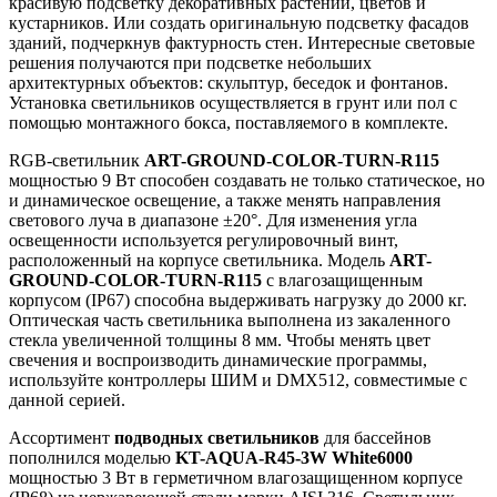
красивую подсветку декоративных растений, цветов и
кустарников. Или создать оригинальную подсветку фасадов
зданий, подчеркнув фактурность стен. Интересные световые
решения получаются при подсветке небольших
архитектурных объектов: скульптур, беседок и фонтанов.
Установка светильников осуществляется в грунт или пол с
помощью монтажного бокса, поставляемого в комплекте.
RGB-светильник
ART-GROUND-COLOR-TURN-R115
мощностью 9 Вт способен создавать не только статическое, но
и динамическое освещение, а также менять направления
светового луча в диапазоне ±20°. Для изменения угла
освещенности используется регулировочный винт,
расположенный на корпусе светильника. Модель
ART-
GROUND-COLOR-TURN-R115
с влагозащищенным
корпусом (IP67) способна выдерживать нагрузку до 2000 кг.
Оптическая часть светильника выполнена из закаленного
стекла увеличенной толщины 8 мм. Чтобы менять цвет
свечения и воспроизводить динамические программы,
используйте контроллеры ШИМ и DMX512, совместимые с
данной серией.
Ассортимент
подводных светильников
для бассейнов
пополнился моделью
KT-AQUA-R45-3W White6000
мощностью 3 Вт в герметичном влагозащищенном корпусе