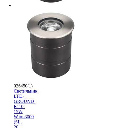
026450(1)
Светильник
LTD-
GROUND-
R110-
15W
Warm3000
(SL,
20