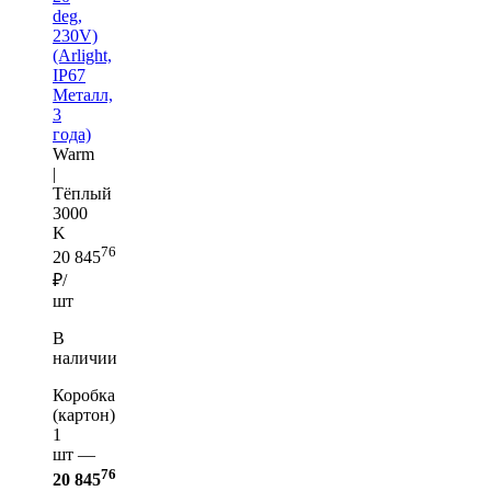
deg,
230V)
(Arlight,
IP67
Металл,
3
года)
Warm
|
Тёплый
3000
K
76
20 845
₽/
шт
В
наличии
Коробка
(картон)
1
шт —
76
20 845