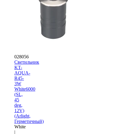
028056
Светильник
KT-
AQUA-
R45-
3W
White6000
(SL,
45
deg,
12V)
(Arlight,
Герметичный)
White
|