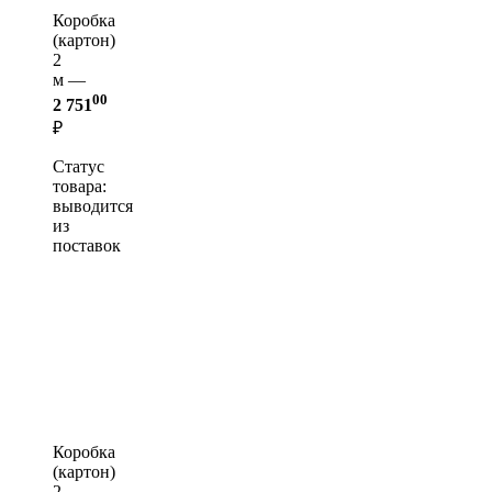
Коробка
(картон)
2
м —
00
2 751
₽
Статус
товара:
выводится
из
поставок
Коробка
(картон)
2