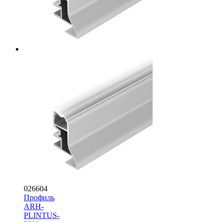
026604
Профиль
ARH-
PLINTUS-