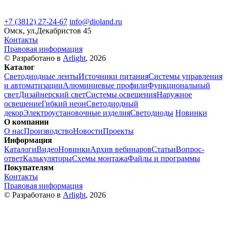
+7 (3812) 27-24-67
info@dioland.ru
Омск, ул.Декабристов 45
Контакты
Правовая информация
© Разработано в
Arlight
, 2026
Каталог
Светодиодные ленты
Источники питания
Системы управления
и автоматизации
Алюминиевые профили
Функциональный
свет
Дизайнерский свет
Системы освещения
Наружное
освещение
Гибкий неон
Светодиодный
декор
Электроустановочные изделия
Светодиоды
Новинки
О компании
О нас
Производство
Новости
Проекты
Информация
Каталоги
Видео
Новинки
Архив вебинаров
Статьи
Вопрос-
ответ
Калькуляторы
Схемы монтажа
Файлы и программы
Покупателям
Контакты
Правовая информация
© Разработано в
Arlight
, 2026