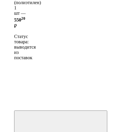
(полиэтилен)
1
шт —
20
550
₽
Статус
товара:
выводится
из
поставок