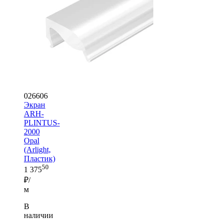
026606
Экран
ARH-
PLINTUS-
2000
Opal
(Arlight,
Пластик)
50
1 375
₽/
м
В
наличии