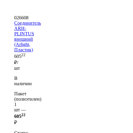
026608
Соединитель
ARH-
PLINTUS
внешний
(Arlight,
Пластик)
22
605
₽/
шт
В
наличии
Пакет
(полиэтилен)
1
шт —
22
605
₽
Статус