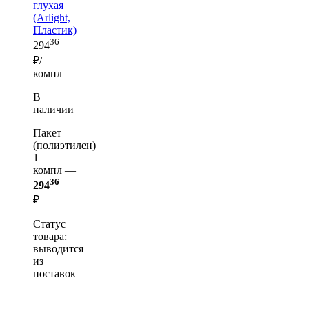
глухая
(Arlight,
Пластик)
36
294
₽/
компл
В
наличии
Пакет
(полиэтилен)
1
компл —
36
294
₽
Статус
товара:
выводится
из
поставок