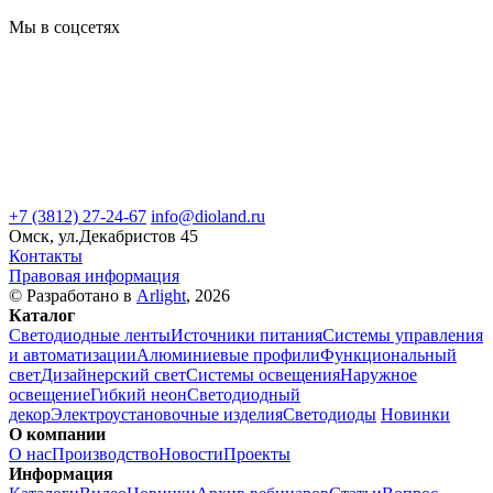
Мы в соцсетях
+7 (3812) 27-24-67
info@dioland.ru
Омск, ул.Декабристов 45
Контакты
Правовая информация
© Разработано в
Arlight
, 2026
Каталог
Светодиодные ленты
Источники питания
Системы управления
и автоматизации
Алюминиевые профили
Функциональный
свет
Дизайнерский свет
Системы освещения
Наружное
освещение
Гибкий неон
Светодиодный
декор
Электроустановочные изделия
Светодиоды
Новинки
О компании
О нас
Производство
Новости
Проекты
Информация