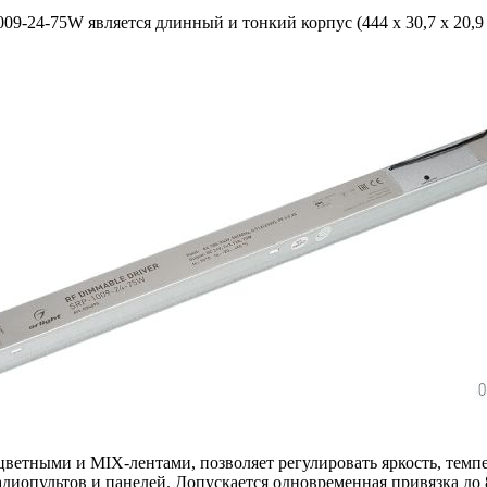
-24-75W является длинный и тонкий корпус (444 x 30,7 x 20,9 м
ветными и MIX-лентами, позволяет регулировать яркость, темпе
иопультов и панелей. Допускается одновременная привязка до 8