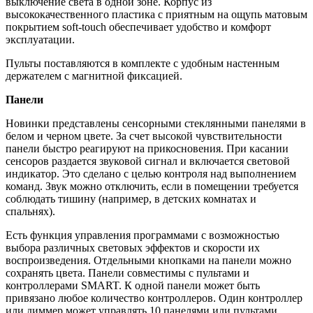
выключение света в одной зоне. Корпус из
высококачественного пластика с приятным на ощупь матовым
покрытием soft-touch обеспечивает удобство и комфорт
эксплуатации.
Пульты поставляются в комплекте с удобным настенным
держателем с магнитной фиксацией.
Панели
Новинки представлены сенсорными стеклянными панелями в
белом и черном цвете. За счет высокой чувствительности
панели быстро реагируют на прикосновения. При касании
сенсоров раздается звуковой сигнал и включается световой
индикатор. Это сделано с целью контроля над выполнением
команд. Звук можно отключить, если в помещении требуется
соблюдать тишину (например, в детских комнатах и
спальнях).
Есть функция управления программами с возможностью
выбора различных световых эффектов и скорости их
воспроизведения. Отдельными кнопками на панели можно
сохранять цвета. Панели совместимы с пультами и
контроллерами SMART. К одной панели может быть
привязано любое количество контроллеров. Один контроллер
или диммер может управлять 10 панелями или пультами,