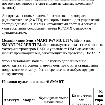
поэтому регулировать свет можно из разных помещений
(комнат).
Ассортимент новых панелей насчитывает 4 модели:
радиочастотные (2.4 ГГц) сенсорные панели для управления
светодиодными RGB+MIX источниками света в 4 зонах и
универсальные сенсорные панели RF/DMX с широким
функционалом.
Модификации
Sens SMART-P67-MULTI White
и
Sens
SMART-P67-MULTI Black
используются в качестве 4-зонных
мастер-контроллеров DMX и управляют DMX-декодерами
любых производителей, работающих по протоколу DMX512.
Чтобы установить панели, не нужно дополнительно
прокладывать провода: панели монтируются в стандартные
подрозетники и могут быть перенесены в любую другую
точку помещения.
Новинки пультов и панелей SMART
Кол
Количество
кан
Функциональное
Артикул
Модель
зон
управ
назначение
управления
в ка