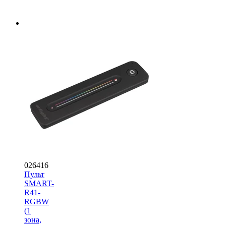
026416
Пульт
SMART-
R41-
RGBW
(1
зона,