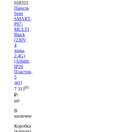
028322
Панель
Sens
SMART-
P67-
MULTI
Black
(230V,
4
зоны,
2.4G)
(Arlight,
IP20
Пластик,
5
лет)
05
7 313
₽/
шт
В
наличии
Коробка
(картон)