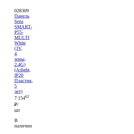
028309
Панель
Sens
SMART-
P55-
MULTI
White
(3V,
4
зоны,
2.4G)
(Arlight,
IP20
Пластик,
5
лет)
62
7 154
₽/
шт
В
наличии