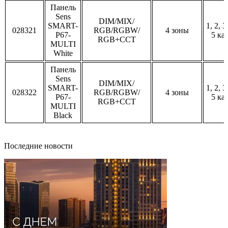
Панель
Sens
DIM/MIX/
SMART-
1, 2, 3
028321
RGB/RGBW/
4 зоны
P67-
5 ка
RGB+CCT
MULTI
White
Панель
Sens
DIM/MIX/
SMART-
1, 2, 3
028322
RGB/RGBW/
4 зоны
P67-
5 ка
RGB+CCT
MULTI
Black
Последние новости