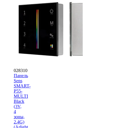
028310
Панель
Sens
SMART-
P55-
MULTI
Black
(3V,
4
зоны,
2.4G)
(Arlight,