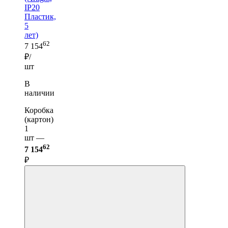
IP20
Пластик,
5
лет)
62
7 154
₽/
шт
В
наличии
Коробка
(картон)
1
шт —
62
7 154
₽