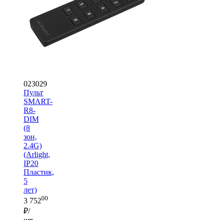
023029
Пульт
SMART-
R8-
DIM
(8
зон,
2.4G)
(Arlight,
IP20
Пластик,
5
лет)
00
3 752
₽/