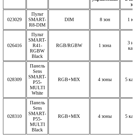
зо
Пульт
023029
SMART-
DIM
8 зон
1 к
R8-DIM
Пульт
SMART-
3 и
026416
R41-
RGB/RGBW
1 зона
кан
RGBW
Black
Панель
Sens
SMART-
028309
RGB+MIX
4 зоны
5 ка
P55-
MULTI
White
Панель
Sens
SMART-
028310
RGB+MIX
4 зоны
5 ка
P55-
MULTI
Black