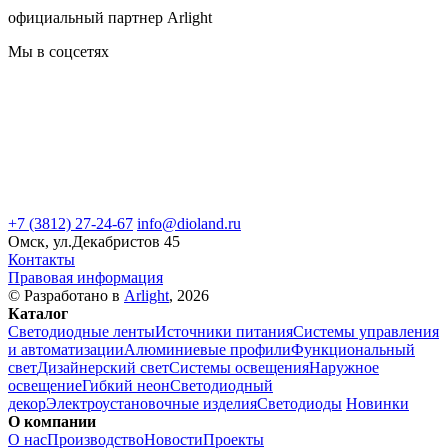
официальный партнер Arlight
Мы в соцсетях
+7 (3812) 27-24-67
info@dioland.ru
Омск, ул.Декабристов 45
Контакты
Правовая информация
© Разработано в
Arlight
, 2026
Каталог
Светодиодные ленты
Источники питания
Системы управления
и автоматизации
Алюминиевые профили
Функциональный
свет
Дизайнерский свет
Системы освещения
Наружное
освещение
Гибкий неон
Светодиодный
декор
Электроустановочные изделия
Светодиоды
Новинки
О компании
О нас
Производство
Новости
Проекты