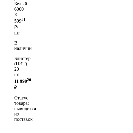
Белый
6000
K
51
599
₽/
шт
В
наличии
Блистер
(ПЭТ)
20
шт —
20
11 990
₽
Статус
товара:
выводится
из
поставок