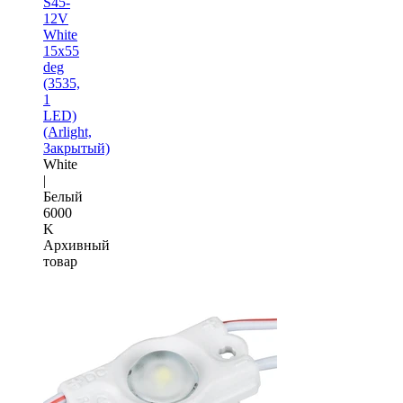
S45-
12V
White
15x55
deg
(3535,
1
LED)
(Arlight,
Закрытый)
White
|
Белый
6000
K
Архивный
товар