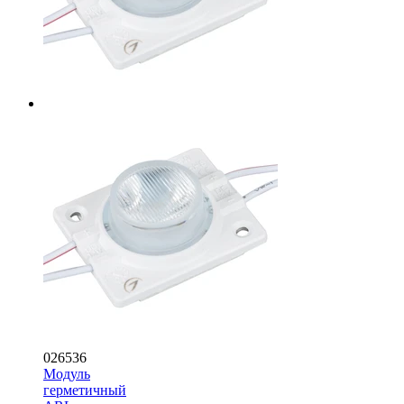
026536
Модуль
герметичный