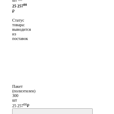
шт —
00
25 257
₽
Статус
товара:
выводится
из
поставок
Пакет
(полиэтилен)
300
шт
00
25 257
₽