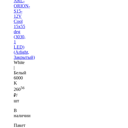
ARL-
ORION-
S15-
12V
Cool
15x55
deg
(3030,
1
LED)
(Arlight,
Закрытый)
White
|
Белый
6000
K
56
260
₽/
шт
В
наличии
Пакет