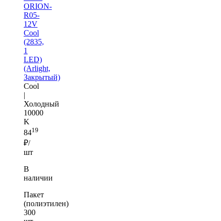
ORION-
R05-
12V
Cool
(2835,
1
LED)
(Arlight,
Закрытый)
Cool
|
Холодный
10000
K
19
84
₽/
шт
В
наличии
Пакет
(полиэтилен)
300