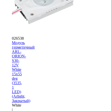
026538
Модуль
герметичный
ARL-
ORION-
S30-
12V
White
15x55
deg
(3535,
1
LED)
(Arlight,
Закрытый)
White
|