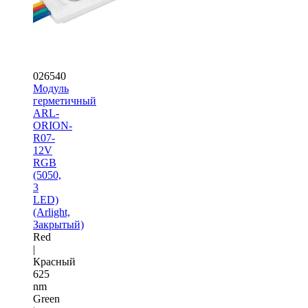
026540
Модуль
герметичный
ARL-
ORION-
R07-
12V
RGB
(5050,
3
LED)
(Arlight,
Закрытый)
Red
|
Красный
625
nm
Green