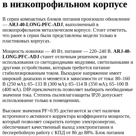
в низкопрофильном корпусе
В серии компактных блоков питания произошло обновление
—
ARJ-40-LONG-PFC-ADJ
, выполненный в
низкопрофильном металлическом корпусе. Стоит отметить,
что ранее в серии были представлены модели только в
пластиковых корпусах.
Мощность новинки — 40 Вт, питание — 220–240 В.
ARJ-40-
LONG-PFC-ADJ
станет отличным решением для
использования со светодиодными модулями, светильниками и
другими устройствами, которым требуется питание
стабилизированным током. Выходное напряжение имеет
широкий диапазон и меняется в зависимости от тока: 80–160
В (250 мА); 65–133 В (300 мА); 65–114 В (350 мА); 65–100 В
(400 мА). DIP-преключатель позволяет выбирать необходимые
значения тока. Степень пылевлагозащиты IP20 допускает
использование только в помещениях.
Высокие значения PF>0.95 достигаются за счет наличия
встроенного активного корректора коэффициента мощности,
который позволяет сократить потерю электроэнергии,
обеспечивает качественный выход электропитания и
бесперебойную работу с КПД от 86 до 88%. Блок питания