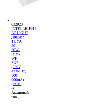
032920
INTELLIGENT
ARLIGHT
Диммер
TUYA-
201-
30W-
DIM-
WF-
SUF
(230V,
433MHz,
500-
900mA)
(IARL,
-)
Архивный
товар