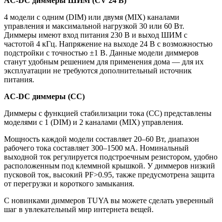
AC-DC диммеры ШИМ (CV 24 В)
4 модели с одним (DIM) или двумя (MIX) каналами
управления и максимальной нагрузкой 30 или 60 Вт.
Диммеры имеют вход питания 230 В и выход ШИМ с
частотой 4 кГц. Напряжение на выходе 24 В с возможностью
подстройки с точностью ±1 В. Данные модели диммеров
станут удобным решением для применения дома — для их
эксплуатации не требуются дополнительный источник
питания.
AC-DC диммеры (СС)
Диммеры с функцией стабилизации тока (СС) представлены
моделями с 1 (DIM) и 2 каналами (MIX) управления.
Мощность каждой модели составляет 20–60 Вт, диапазон
рабочего тока составляет 300–1500 мА. Номинальный
выходной ток регулируется подстроечным резистором, удобно
расположенным под клеммной крышкой. У диммеров низкий
пусковой ток, высокий PF>0.95, также предусмотрена защита
от перегрузки и короткого замыкания.
С новинками диммеров TUYA вы можете сделать уверенный
шаг в увлекательный мир интернета вещей.