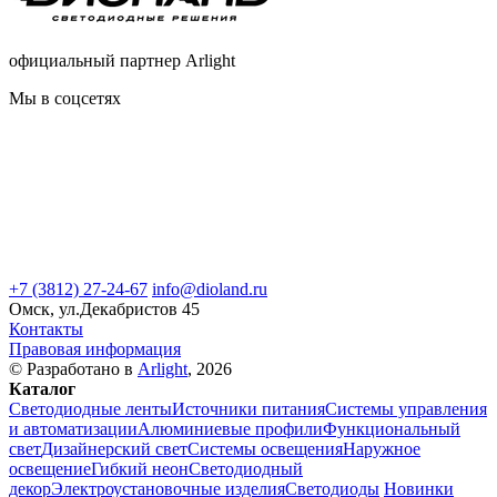
официальный партнер Arlight
Мы в соцсетях
+7 (3812) 27-24-67
info@dioland.ru
Омск, ул.Декабристов 45
Контакты
Правовая информация
© Разработано в
Arlight
, 2026
Каталог
Светодиодные ленты
Источники питания
Системы управления
и автоматизации
Алюминиевые профили
Функциональный
свет
Дизайнерский свет
Системы освещения
Наружное
освещение
Гибкий неон
Светодиодный
декор
Электроустановочные изделия
Светодиоды
Новинки