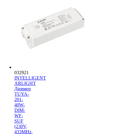
032921
INTELLIGENT
ARLIGHT
Диммер
TUYA-
201-
40W-
DIM-
WF-
SUF
(230V,
433MHz,