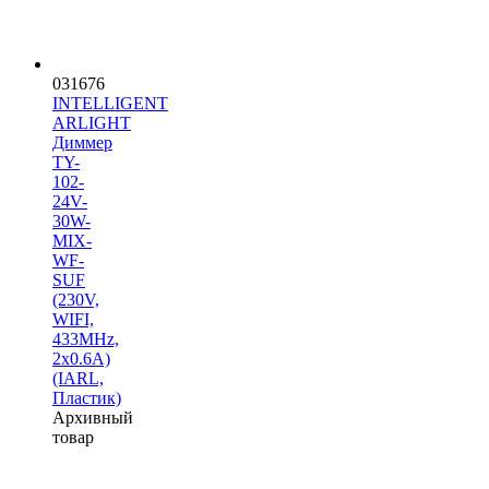
031676
INTELLIGENT
ARLIGHT
Диммер
TY-
102-
24V-
30W-
MIX-
WF-
SUF
(230V,
WIFI,
433MHz,
2x0.6A)
(IARL,
Пластик)
Архивный
товар