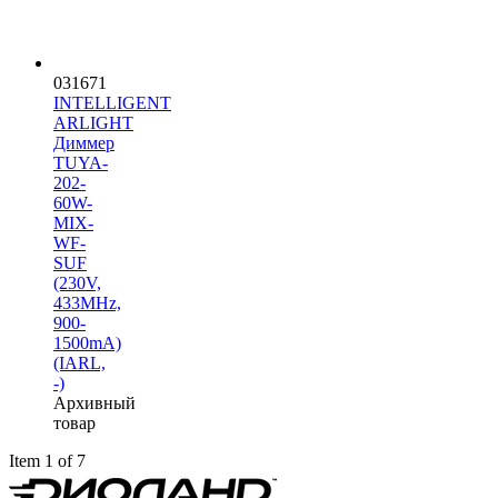
031671
INTELLIGENT
ARLIGHT
Диммер
TUYA-
202-
60W-
MIX-
WF-
SUF
(230V,
433MHz,
900-
1500mA)
(IARL,
-)
Архивный
товар
Item 1 of 7