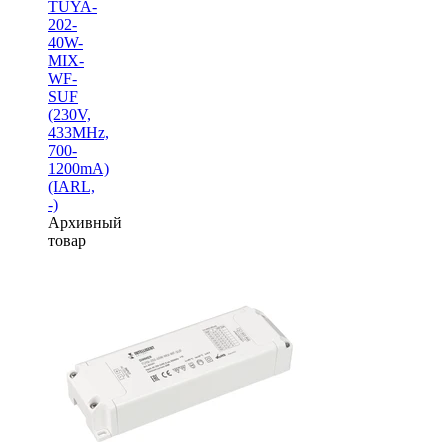
TUYA-
202-
40W-
MIX-
WF-
SUF
(230V,
433MHz,
700-
1200mA)
(IARL,
-)
Архивный
товар