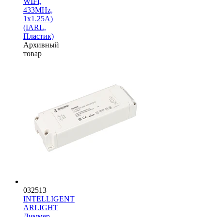
WIFI,
433MHz,
1х1.25A)
(IARL,
Пластик)
Архивный
товар
032513
INTELLIGENT
ARLIGHT
Диммер