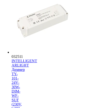
032511
INTELLIGENT
ARLIGHT
Диммер
TY-
101-
24V-
30W-
DIM-
WF-
SUF
(230V,