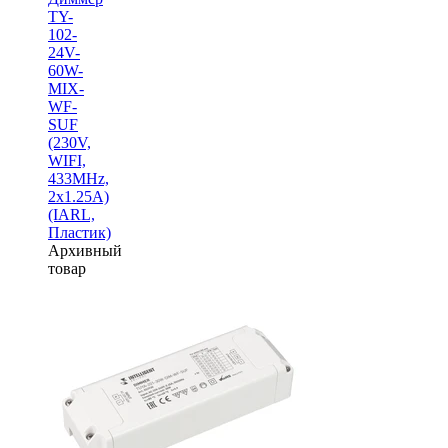
TY-
102-
24V-
60W-
MIX-
WF-
SUF
(230V,
WIFI,
433MHz,
2x1.25A)
(IARL,
Пластик)
Архивный
товар