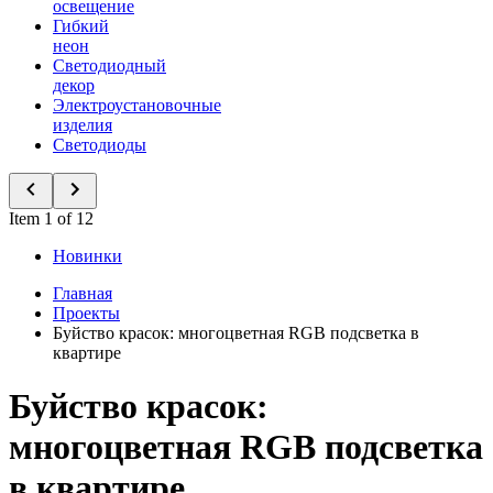
освещение
Гибкий
неон
Светодиодный
декор
Электроустановочные
изделия
Светодиоды
Item 1 of 12
Новинки
Главная
Проекты
Буйство красок: многоцветная RGB подсветка в
квартире
Буйство красок:
многоцветная RGB подсветка
в квартире