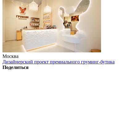
Москва
Дизайнерский проект премиального груминг-бутика
Поделиться