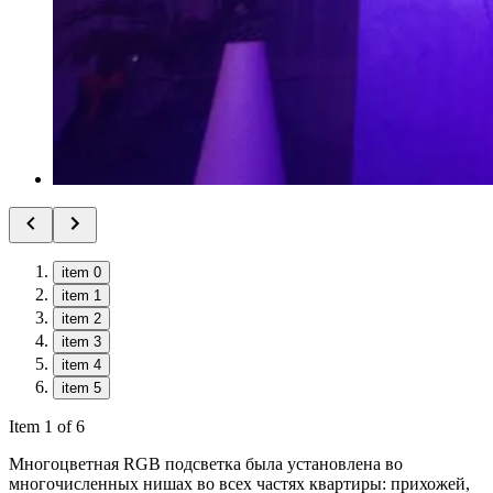
item 0
item 1
item 2
item 3
item 4
item 5
Item 1 of 6
Многоцветная RGB подсветка была установлена во
многочисленных нишах во всех частях квартиры: прихожей,