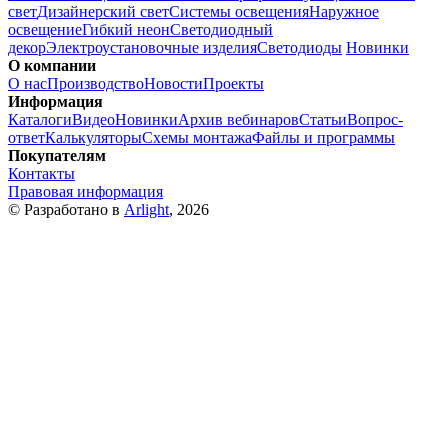
свет
Дизайнерский свет
Системы освещения
Наружное
освещение
Гибкий неон
Светодиодный
декор
Электроустановочные изделия
Светодиоды
Новинки
О компании
О нас
Производство
Новости
Проекты
Информация
Каталоги
Видео
Новинки
Архив вебинаров
Статьи
Вопрос-
ответ
Калькуляторы
Схемы монтажа
Файлы и программы
Покупателям
Контакты
Правовая информация
© Разработано в
Arlight
, 2026