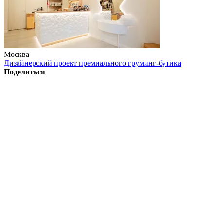
Москва
Дизайнерский проект премиального груминг-бутика
Поделиться