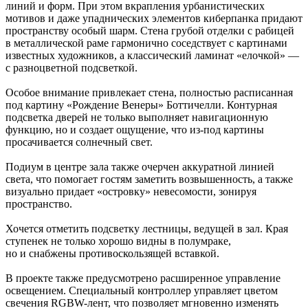
линий и форм. При этом вкрапления урбанистических
мотивов и даже упаднических элементов киберпанка придают
пространству особый шарм. Стена грубой отделки с рабицей
в металлической раме гармонично соседствует с картинами
известных художников, а классический ламинат «елочкой» —
с разноцветной подсветкой.
Особое внимание привлекает стена, полностью расписанная
под картину «Рождение Венеры» Боттичелли. Контурная
подсветка дверей не только выполняет навигационную
функцию, но и создает ощущение, что из-под картины
просачивается солнечный свет.
Подиум в центре зала также очерчен аккуратной линией
света, что помогает гостям заметить возвышенность, а также
визуально придает «островку» невесомости, зонируя
пространство.
Хочется отметить подсветку лестницы, ведущей в зал. Края
ступенек не только хорошо видны в полумраке,
но и снабжены противоскользящей вставкой.
В проекте также предусмотрено расширенное управление
освещением. Специальный контроллер управляет цветом
свечения RGBW-лент, что позволяет мгновенно изменять