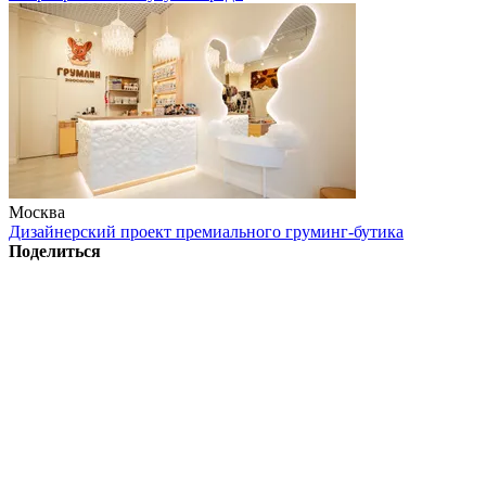
Москва
Дизайнерский проект премиального груминг-бутика
Поделиться