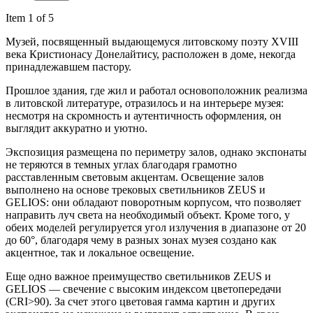
Item 1 of 5
Музей, посвященный выдающемуся литовскому поэту XVIII
века Кристионасу Донелайтису, расположен в доме, некогда
принадлежавшем пастору.
Прошлое здания, где жил и работал основоположник реализма
в литовской литературе, отразилось и на интерьере музея:
несмотря на скромность и аутентичность оформления, он
выглядит аккуратно и уютно.
Экспозиция размещена по периметру залов, однако экспонаты
не теряются в темных углах благодаря грамотно
расставленным световым акцентам. Освещение залов
выполнено на основе трековых светильников ZEUS и
GELIOS: они обладают поворотным корпусом, что позволяет
направить луч света на необходимый объект. Кроме того, у
обеих моделей регулируется угол излучения в диапазоне от 20
до 60°, благодаря чему в разных зонах музея создано как
акцентное, так и локальное освещение.
Еще одно важное преимущество светильников ZEUS и
GELIOS — свечение с высоким индексом цветопередачи
(CRI>90). За счет этого цветовая гамма картин и других