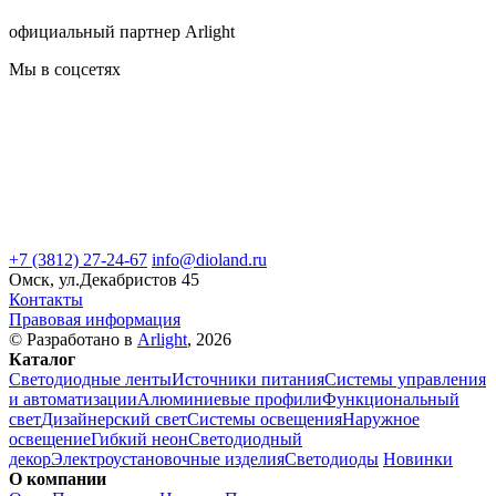
официальный партнер Arlight
Мы в соцсетях
+7 (3812) 27-24-67
info@dioland.ru
Омск, ул.Декабристов 45
Контакты
Правовая информация
© Разработано в
Arlight
, 2026
Каталог
Светодиодные ленты
Источники питания
Системы управления
и автоматизации
Алюминиевые профили
Функциональный
свет
Дизайнерский свет
Системы освещения
Наружное
освещение
Гибкий неон
Светодиодный
декор
Электроустановочные изделия
Светодиоды
Новинки
О компании