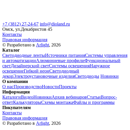
+7 (3812) 27-24-67
info@dioland.ru
Омск, ул.Декабристов 45
Контакты
Правовая информация
© Разработано в
Arlight
, 2026
Каталог
Светодиодные ленты
Источники питания
Системы управления
и автоматизации
Алюминиевые профили
Функциональный
свет
Дизайнерский свет
Системы освещения
Наружное
освещение
Гибкий неон
Светодиодный
декор
Электроустановочные изделия
Светодиоды
Новинки
О компании
О нас
Производство
Новости
Проекты
Информация
Каталоги
Видео
Новинки
Архив вебинаров
Статьи
Вопрос-
ответ
Калькуляторы
Схемы монтажа
Файлы и программы
Покупателям
Контакты
Правовая информация
© Разработано в
Arlight
, 2026