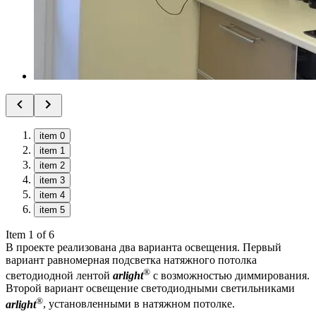
item 0
item 1
item 2
item 3
item 4
item 5
Item 1 of 6
В проекте реализована два варианта освещения. Первый
вариант равномерная подсветка натяжного потолка
®
светодиодной лентой
arlight
с возможностью диммирования.
Второй вариант освещение светодиодными светильниками
®
arlight
, установленными в натяжном потолке.