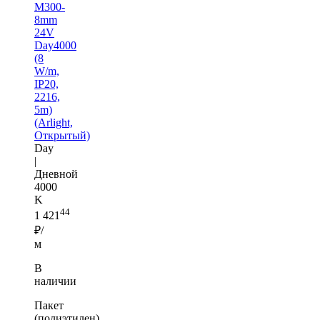
M300-
8mm
24V
Day4000
(8
W/m,
IP20,
2216,
5m)
(Arlight,
Открытый)
Day
|
Дневной
4000
K
44
1 421
₽/
м
В
наличии
Пакет
(полиэтилен)