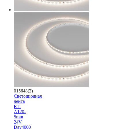
015648(2)
Светодиодная
лента
RT-
A120-
5mm
24V
Day4000