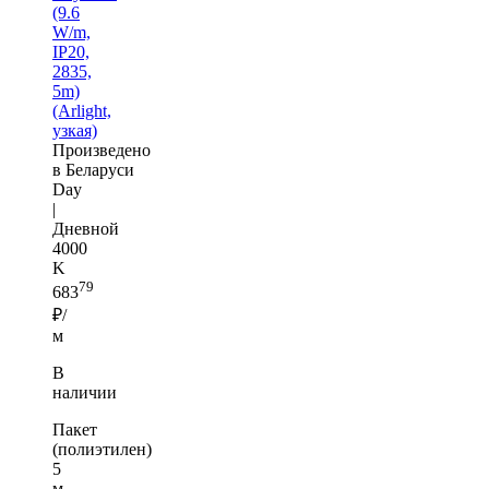
(9.6
W/m,
IP20,
2835,
5m)
(Arlight,
узкая)
Произведено
в Беларуси
Day
|
Дневной
4000
K
79
683
₽/
м
В
наличии
Пакет
(полиэтилен)
5
м —