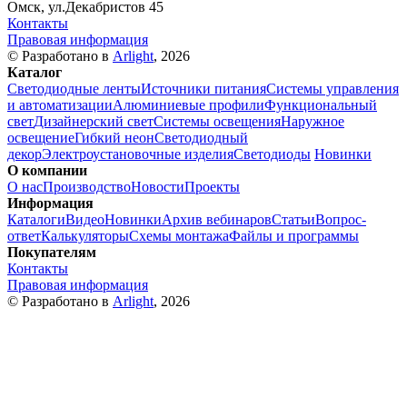
Омск, ул.Декабристов 45
Контакты
Правовая информация
© Разработано в
Arlight
, 2026
Каталог
Светодиодные ленты
Источники питания
Системы управления
и автоматизации
Алюминиевые профили
Функциональный
свет
Дизайнерский свет
Системы освещения
Наружное
освещение
Гибкий неон
Светодиодный
декор
Электроустановочные изделия
Светодиоды
Новинки
О компании
О нас
Производство
Новости
Проекты
Информация
Каталоги
Видео
Новинки
Архив вебинаров
Статьи
Вопрос-
ответ
Калькуляторы
Схемы монтажа
Файлы и программы
Покупателям
Контакты
Правовая информация
© Разработано в
Arlight
, 2026