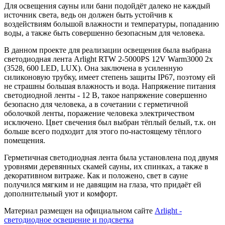
Для освещения сауны или бани подойдёт далеко не каждый
источник света, ведь он должен быть устойчив к
воздействиям большой влажности и температуры, попаданию
воды, а также быть совершенно безопасным для человека.
В данном проекте для реализации освещения была выбрана
светодиодная лента Arlight RTW 2-5000PS 12V Warm3000 2x
(3528, 600 LED, LUX). Она заключена в усиленную
силиконовую трубку, имеет степень защиты IP67, поэтому ей
не страшны большая влажность и вода. Напряжение питания
светодиодной ленты - 12 В, такое напряжение совершенно
безопасно для человека, а в сочетании с герметичной
оболочкой ленты, поражение человека электричеством
исключено. Цвет свечения был выбран тёплый белый, т.к. он
больше всего подходит для этого по-настоящему тёплого
помещения.
Герметичная светодиодная лента была установлена под двумя
уровнями деревянных скамей сауны, их спинках, а также в
декоративном витраже. Как и положено, свет в сауне
получился мягким и не давящим на глаза, что придаёт ей
дополнительный уют и комфорт.
Материал размещен на официальном сайте
Arlight -
светодиодное освещение и подсветка