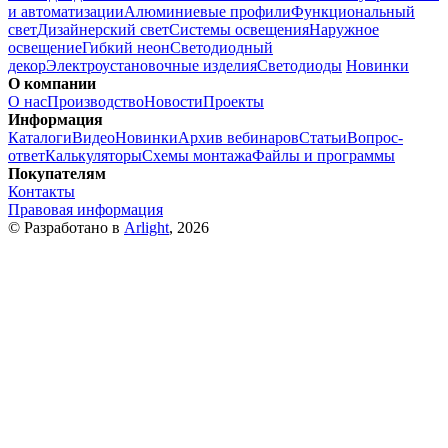
и автоматизации
Алюминиевые профили
Функциональный
свет
Дизайнерский свет
Системы освещения
Наружное
освещение
Гибкий неон
Светодиодный
декор
Электроустановочные изделия
Светодиоды
Новинки
О компании
О нас
Производство
Новости
Проекты
Информация
Каталоги
Видео
Новинки
Архив вебинаров
Статьи
Вопрос-
ответ
Калькуляторы
Схемы монтажа
Файлы и программы
Покупателям
Контакты
Правовая информация
© Разработано в
Arlight
, 2026