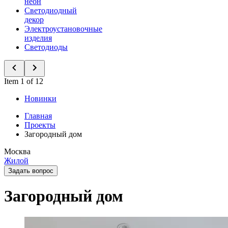
неон
Светодиодный
декор
Электроустановочные
изделия
Светодиоды
Item 1 of 12
Новинки
Главная
Проекты
Загородный дом
Москва
Жилой
Задать вопрос
Загородный дом