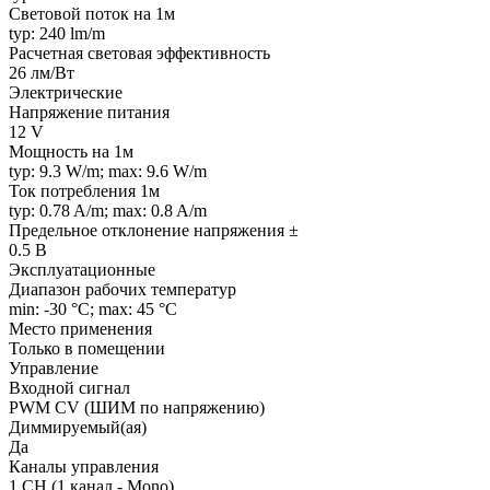
Световой поток на 1м
typ: 240 lm/m
Расчетная световая эффективность
26 лм/Вт
Электрические
Напряжение питания
12 V
Мощность на 1м
typ: 9.3 W/m; max: 9.6 W/m
Ток потребления 1м
typ: 0.78 A/m; max: 0.8 A/m
Предельное отклонение напряжения ±
0.5 В
Эксплуатационные
Диапазон рабочих температур
min: -30 °C; max: 45 °C
Место применения
Только в помещении
Управление
Входной сигнал
PWM СV (ШИМ по напряжению)
Диммируемый(ая)
Да
Каналы управления
1 CH (1 канал - Mono)