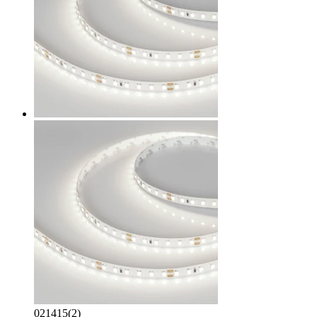
021415(2)