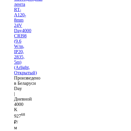
лента
RT-
A120-
8mm
24V
Day4000
CRI98
(9.6
W/m,
IP20,
2835,
5m)
(Arlight,
Открытый)
Произведено
в Беларуси
Day
|
Дневной
4000
K
68
927
₽/
м