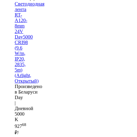
Светодиодная
лента
RT-
A120-
8mm
24V
Day5000
CRI98
(9.6
W/m,
IP20,
2835,
5m)
(Arlight,
Открытый)
Произведено
в Беларуси
Day
|
Дневной
5000
K
68
927
₽/