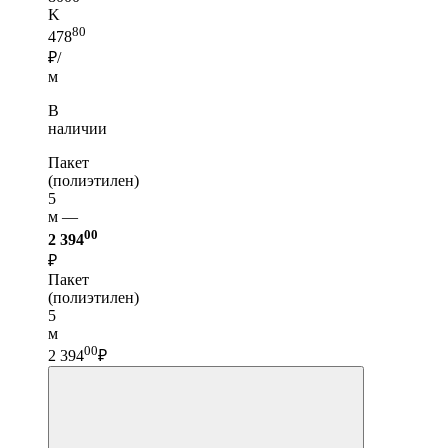
K
80
478
₽/
м
В
наличии
Пакет
(полиэтилен)
5
м —
00
2 394
₽
Пакет
(полиэтилен)
5
м
00
2 394
₽