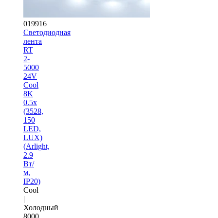
019916
Светодиодная
лента
RT
2-
5000
24V
Cool
8K
0.5x
(3528,
150
LED,
LUX)
(Arlight,
2.9
Вт/
м,
IP20)
Cool
|
Холодный
8000