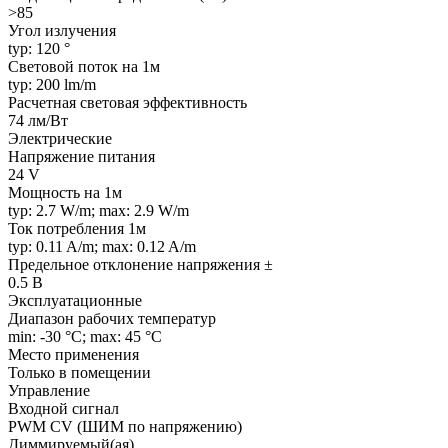
>85
Угол излучения
typ: 120 °
Световой поток на 1м
typ: 200 lm/m
Расчетная световая эффективность
74 лм/Вт
Электрические
Напряжение питания
24 V
Мощность на 1м
typ: 2.7 W/m; max: 2.9 W/m
Ток потребления 1м
typ: 0.11 A/m; max: 0.12 A/m
Предельное отклонение напряжения ±
0.5 В
Эксплуатационные
Диапазон рабочих температур
min: -30 °C; max: 45 °C
Место применения
Только в помещении
Управление
Входной сигнал
PWM СV (ШИМ по напряжению)
Диммируемый(ая)