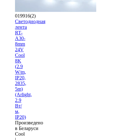
019916(2)
Светодиодная
лента
RT-
A30-
8mm
24V
Cool
8K
(2.9
W/m,
IP20,
2835,
5m)
(Arlight,
2.9
Вт/
м,
IP20)
Произведено
в Беларуси
Cool
|