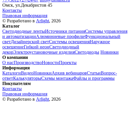
Омск, ул.Декабристов 45
Контакты
Правовая информация
© Разработано в
Arlight
, 2026
Каталог
Светодиодные ленты
Источники питания
Системы управления
и автоматизации
Алюминиевые профили
Функциональный
свет
Дизайнерский свет
Системы освещения
Наружное
освещение
Гибкий неон
Светодиодный
декор
Электроустановочные изделия
Светодиоды
Новинки
О компании
О нас
Производство
Новости
Проекты
Информация
Каталоги
Видео
Новинки
Архив вебинаров
Статьи
Вопрос-
ответ
Калькуляторы
Схемы монтажа
Файлы и программы
Покупателям
Контакты
Правовая информация
© Разработано в
Arlight
, 2026