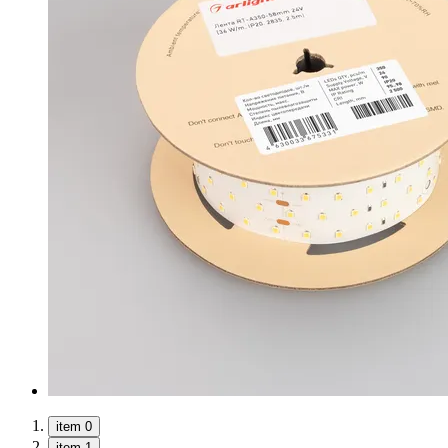
item 0
item 1