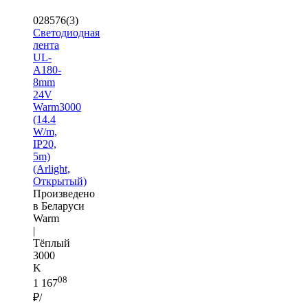
028576(3)
Светодиодная
лента
UL-
A180-
8mm
24V
Warm3000
(14.4
W/m,
IP20,
5m)
(Arlight,
Открытый)
Произведено
в Беларуси
Warm
|
Тёплый
3000
K
08
1 167
₽/