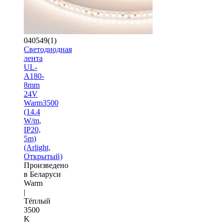
040549(1)
Светодиодная
лента
UL-
A180-
8mm
24V
Warm3500
(14.4
W/m,
IP20,
5m)
(Arlight,
Открытый)
Произведено
в Беларуси
Warm
|
Тёплый
3500
K