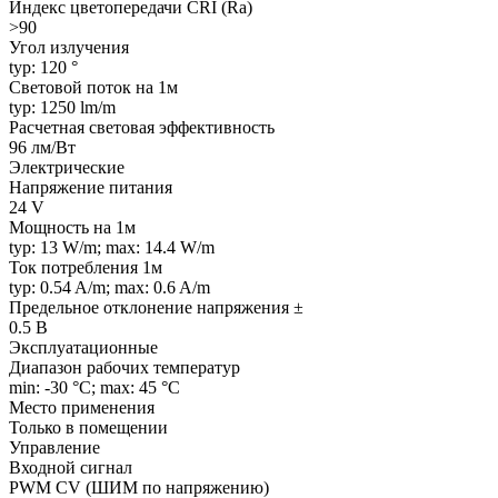
Индекс цветопередачи CRI (Ra)
>90
Угол излучения
typ: 120 °
Световой поток на 1м
typ: 1250 lm/m
Расчетная световая эффективность
96 лм/Вт
Электрические
Напряжение питания
24 V
Мощность на 1м
typ: 13 W/m; max: 14.4 W/m
Ток потребления 1м
typ: 0.54 A/m; max: 0.6 A/m
Предельное отклонение напряжения ±
0.5 В
Эксплуатационные
Диапазон рабочих температур
min: -30 °C; max: 45 °C
Место применения
Только в помещении
Управление
Входной сигнал
PWM СV (ШИМ по напряжению)