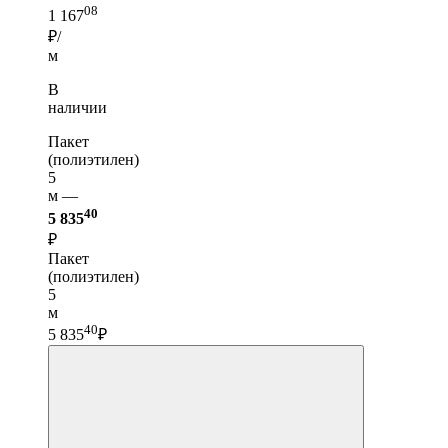
08
1 167
₽/
м
В
наличии
Пакет
(полиэтилен)
5
м —
40
5 835
₽
Пакет
(полиэтилен)
5
м
40
5 835
₽