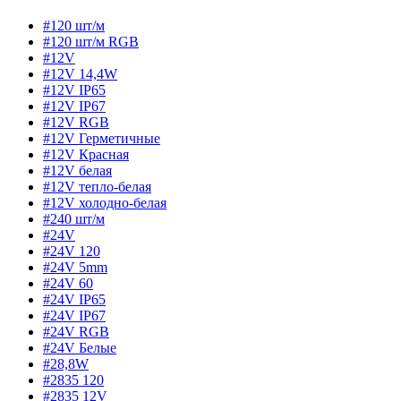
#120 шт/м
#120 шт/м RGB
#12V
#12V 14,4W
#12V IP65
#12V IP67
#12V RGB
#12V Герметичные
#12V Красная
#12V белая
#12V тепло-белая
#12V холодно-белая
#240 шт/м
#24V
#24V 120
#24V 5mm
#24V 60
#24V IP65
#24V IP67
#24V RGB
#24V Белые
#28,8W
#2835 120
#2835 12V