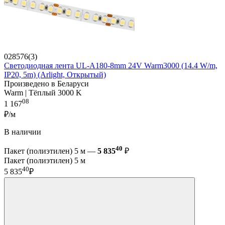
028576(3)
Светодиодная лента UL-A180-8mm 24V Warm3000 (14.4 W/m,
IP20, 5m) (Arlight, Открытый)
Произведено в Беларуси
Warm | Тёплый 3000 K
08
1 167
₽/м
В наличии
40
Пакет (полиэтилен) 5 м —
5 835
₽
Пакет (полиэтилен) 5 м
40
5 835
₽