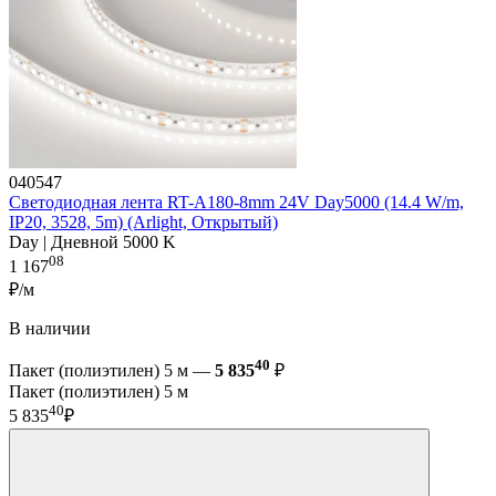
040547
Светодиодная лента RT-A180-8mm 24V Day5000 (14.4 W/m,
IP20, 3528, 5m) (Arlight, Открытый)
Day | Дневной 5000 K
08
1 167
₽/м
В наличии
40
Пакет (полиэтилен) 5 м —
5 835
₽
Пакет (полиэтилен) 5 м
40
5 835
₽