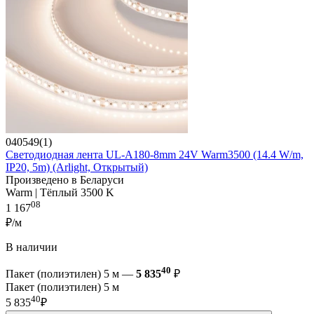
040549(1)
Светодиодная лента UL-A180-8mm 24V Warm3500 (14.4 W/m,
IP20, 5m) (Arlight, Открытый)
Произведено в Беларуси
Warm | Тёплый 3500 K
08
1 167
₽/м
В наличии
40
Пакет (полиэтилен) 5 м —
5 835
₽
Пакет (полиэтилен) 5 м
40
5 835
₽