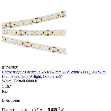
017429(2)
Светодиодная лента RT-A180-8mm 24V White6000 (14.4 W/m,
IP20, 3528, 5m) (Arlight, Открытый)
White | Белый 6000 K
08
1 167
₽/м
В наличии
40
Пакет (полиэтилен) 5 м —
5 835
₽