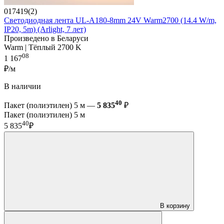
017419(2)
Светодиодная лента UL-A180-8mm 24V Warm2700 (14.4 W/m,
IP20, 5m) (Arlight, 7 лет)
Произведено в Беларуси
Warm | Тёплый 2700 K
08
1 167
₽/м
В наличии
40
Пакет (полиэтилен) 5 м —
5 835
₽
Пакет (полиэтилен) 5 м
40
5 835
₽
В корзину