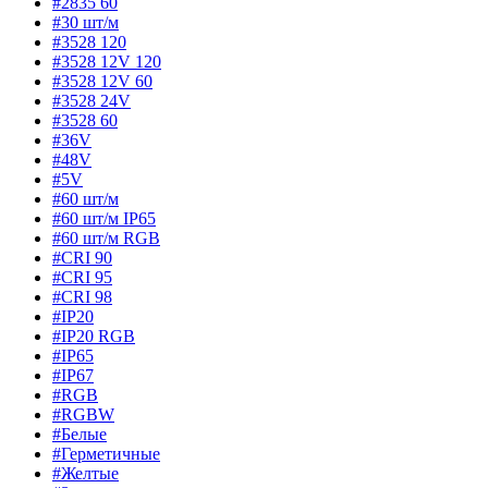
#2835 60
#30 шт/м
#3528 120
#3528 12V 120
#3528 12V 60
#3528 24V
#3528 60
#36V
#48V
#5V
#60 шт/м
#60 шт/м IP65
#60 шт/м RGB
#CRI 90
#CRI 95
#CRI 98
#IP20
#IP20 RGB
#IP65
#IP67
#RGB
#RGBW
#Белые
#Герметичные
#Желтые