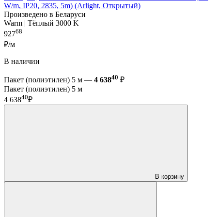
W/m, IP20, 2835, 5m) (Arlight, Открытый)
Произведено в Беларуси
Warm | Тёплый 3000 K
68
927
₽/м
В наличии
40
Пакет (полиэтилен) 5 м —
4 638
₽
Пакет (полиэтилен) 5 м
40
4 638
₽
В корзину