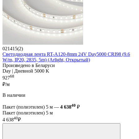
021415(2)
Светодиодная лента RT-A120-8mm 24V Day5000 CRI98 (9.6
W/m, IP20, 2835, 5m) (Arlight, Открытый)
Произведено в Беларуси
Day | Дневной 5000 K
68
927
₽/м
В наличии
40
Пакет (полиэтилен) 5 м —
4 638
₽
Пакет (полиэтилен) 5 м
40
4 638
₽