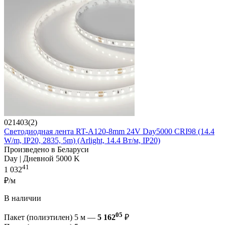
021403(2)
Светодиодная лента RT-A120-8mm 24V Day5000 CRI98 (14.4
W/m, IP20, 2835, 5m) (Arlight, 14.4 Вт/м, IP20)
Произведено в Беларуси
Day | Дневной 5000 K
41
1 032
₽/м
В наличии
05
Пакет (полиэтилен) 5 м —
5 162
₽