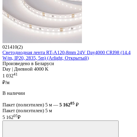
021410(2)
Светодиодная лента RT-A120-8mm 24V Day4000 CRI98 (14.4
W/m, IP20, 2835, 5m) (Arlight, Открытый)
Произведено в Беларуси
Day | Дневной 4000 K
41
1 032
₽/м
В наличии
05
Пакет (полиэтилен) 5 м —
5 162
₽
Пакет (полиэтилен) 5 м
05
5 162
₽