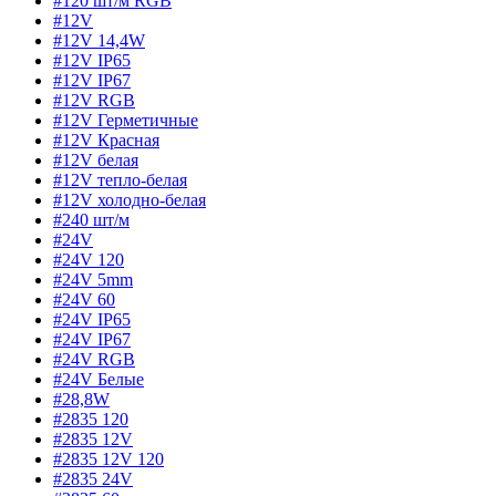
#120 шт/м RGB
#12V
#12V 14,4W
#12V IP65
#12V IP67
#12V RGB
#12V Герметичные
#12V Красная
#12V белая
#12V тепло-белая
#12V холодно-белая
#240 шт/м
#24V
#24V 120
#24V 5mm
#24V 60
#24V IP65
#24V IP67
#24V RGB
#24V Белые
#28,8W
#2835 120
#2835 12V
#2835 12V 120
#2835 24V