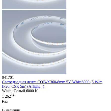
041701
Светодиодная лента COB-X360-8mm 5V White6000 (5 W/m,
IP20, CSP, 5m) (Arlight, -)
White | Белый 6000 K
84
1 262
₽/м
В наличии