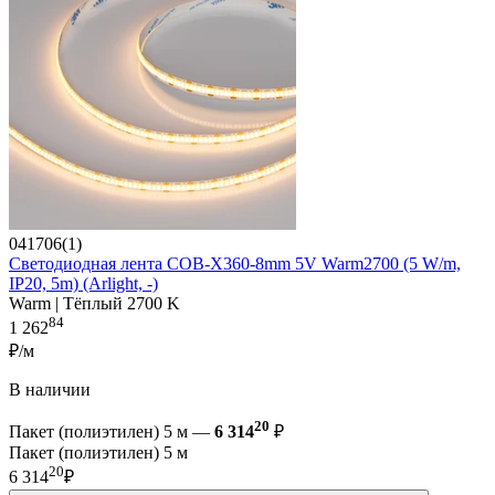
041706(1)
Светодиодная лента COB-X360-8mm 5V Warm2700 (5 W/m,
IP20, 5m) (Arlight, -)
Warm | Тёплый 2700 K
84
1 262
₽/м
В наличии
20
Пакет (полиэтилен) 5 м —
6 314
₽
Пакет (полиэтилен) 5 м
20
6 314
₽