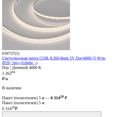
039737(1)
Светодиодная лента COB-X360-8mm 5V Day4000 (5 W/m,
IP20, 5m) (Arlight, -)
Day | Дневной 4000 K
84
1 262
₽/м
В наличии
20
Пакет (полиэтилен) 5 м —
6 314
₽
Пакет (полиэтилен) 5 м
20
6 314
₽