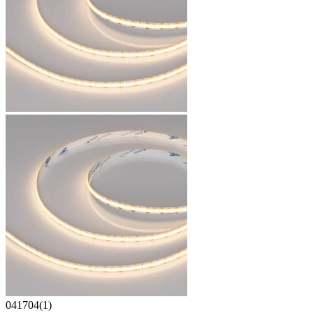
041704(1)