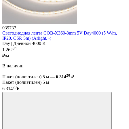
039737
Светодиодная лента COB-X360-8mm 5V Day4000 (5 W/m,
IP20, CSP, 5m) (Arlight, -)
Day | Дневной 4000 K
84
1 262
₽/м
В наличии
20
Пакет (полиэтилен) 5 м —
6 314
₽
Пакет (полиэтилен) 5 м
20
6 314
₽