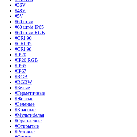
#36V
#48V
#5V
#60 шт/м
#60 шт/м IP65
#60 шт/м RGB
#CRI 90
#CRI 95
#CRI 98
#IP20
#IP20 RGB
#IP65
#IP67
#RGB
#RGBW
#Белые
#Герметичные
#Желтые
#Зеленые
#Красные
#Мультибелая
#Оранжевые
#Открытые
#Розовые