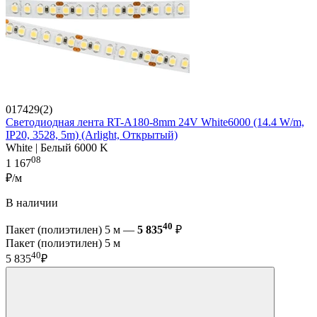
017429(2)
Светодиодная лента RT-A180-8mm 24V White6000 (14.4 W/m,
IP20, 3528, 5m) (Arlight, Открытый)
White | Белый 6000 K
08
1 167
₽/м
В наличии
40
Пакет (полиэтилен) 5 м —
5 835
₽
Пакет (полиэтилен) 5 м
40
5 835
₽