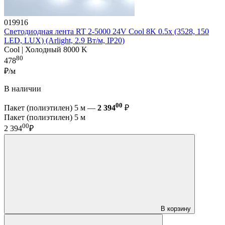
019916
Светодиодная лента RT 2-5000 24V Cool 8K 0.5x (3528, 150
LED, LUX) (Arlight, 2.9 Вт/м, IP20)
Cool | Холодный 8000 K
80
478
₽/м
В наличии
00
Пакет (полиэтилен) 5 м —
2 394
₽
Пакет (полиэтилен) 5 м
00
2 394
₽
В корзину