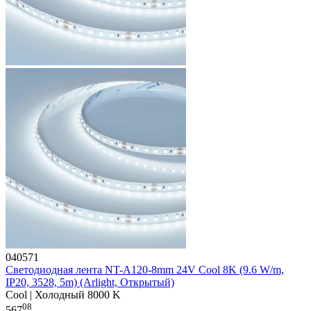
040571
Светодиодная лента NT-A120-8mm 24V Cool 8K (9.6 W/m,
IP20, 3528, 5m) (Arlight, Открытый)
Cool | Холодный 8000 K
08
567