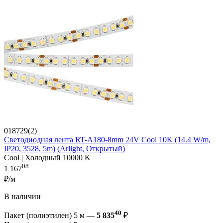
018729(2)
Светодиодная лента RT-A180-8mm 24V Cool 10K (14.4 W/m,
IP20, 3528, 5m) (Arlight, Открытый)
Cool | Холодный 10000 K
08
1 167
₽/м
В наличии
40
Пакет (полиэтилен) 5 м —
5 835
₽