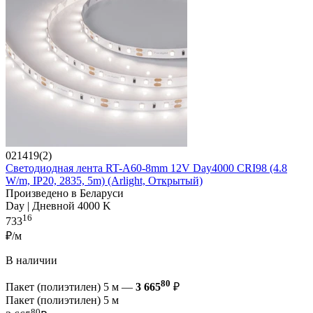
021419(2)
Светодиодная лента RT-A60-8mm 12V Day4000 CRI98 (4.8
W/m, IP20, 2835, 5m) (Arlight, Открытый)
Произведено в Беларуси
Day | Дневной 4000 K
16
733
₽/м
В наличии
80
Пакет (полиэтилен) 5 м —
3 665
₽
Пакет (полиэтилен) 5 м
80