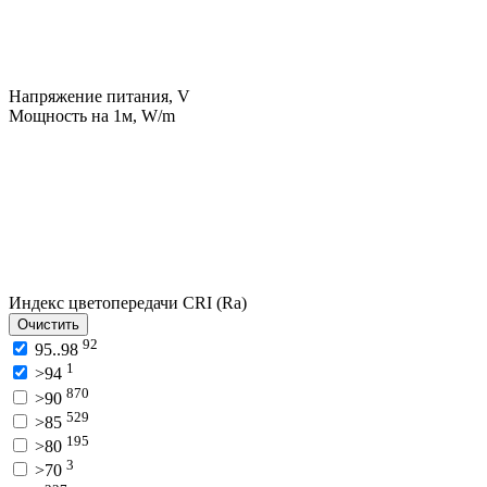
Напряжение питания, V
Мощность на 1м, W/m
Индекс цветопередачи CRI (Ra)
Очистить
92
95..98
1
>94
870
>90
529
>85
195
>80
3
>70