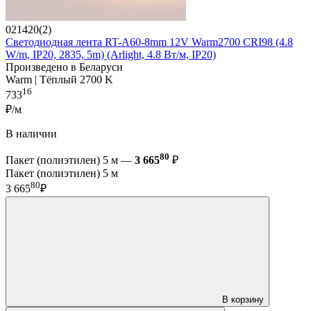
021420(2)
Светодиодная лента RT-A60-8mm 12V Warm2700 CRI98 (4.8
W/m, IP20, 2835, 5m) (Arlight, 4.8 Вт/м, IP20)
Произведено в Беларуси
Warm | Тёплый 2700 K
16
733
₽/м
В наличии
80
Пакет (полиэтилен) 5 м —
3 665
₽
Пакет (полиэтилен) 5 м
80
3 665
₽
В корзину