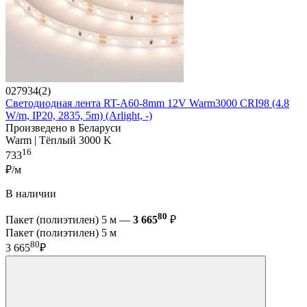
027934(2)
Светодиодная лента RT-A60-8mm 12V Warm3000 CRI98 (4.8
W/m, IP20, 2835, 5m) (Arlight, -)
Произведено в Беларуси
Warm | Тёплый 3000 K
16
733
₽/м
В наличии
80
Пакет (полиэтилен) 5 м —
3 665
₽
Пакет (полиэтилен) 5 м
80
3 665
₽