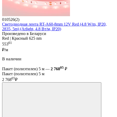
010526(2)
Светодиодная лента RT-A60-8mm 12V Red (4.8 W/m, IP20,
2835, 5m) (Arlight, 4.8 Вт/м, IP20)
Произведено в Беларуси
Red | Красный 625 nm
61
553
₽/м
В наличии
05
Пакет (полиэтилен) 5 м —
2 768
₽
Пакет (полиэтилен) 5 м
05
2 768
₽