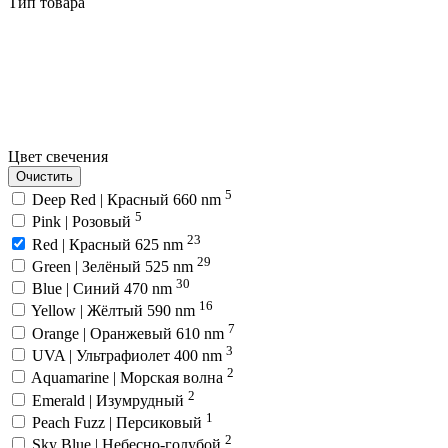
Тип товара
Цвет свечения
Очистить
5
Deep Red | Красный 660 nm
5
Pink | Розовый
23
Red | Красный 625 nm
29
Green | Зелёный 525 nm
30
Blue | Синий 470 nm
16
Yellow | Жёлтый 590 nm
7
Orange | Оранжевый 610 nm
3
UVA | Ультрафиолет 400 nm
2
Aquamarine | Морская волна
2
Emerald | Изумрудный
1
Peach Fuzz | Персиковый
2
Sky Blue | Небесно-голубой