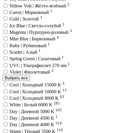
2
Yellow Volt | Жёлто-зелёный
1
Carrot | Морковный
3
Gold | Золотой
1
Ice Blue | Светло-голубой
3
Magenta | Пурпурно-розовый
4
Mint Blue | Бирюзовый
1
Ruby | Рубиновый
1
Scarlet | Алый
1
Spring Green | Салатовый
1
UVC | Ультрафиолет 270 nm
3
Violet | Фиолетовый
Выбрать все
3
Cool | Холодный 15000 K
13
Cool | Холодный 10000 K
63
Cool | Холодный 8000 K
281
White | Белый 6000 K
105
Day | Дневной 5000 K
1
Day | Дневной 4500 K
314
Day | Дневной 4000 K
116
Warm | Тёплый 3500 K