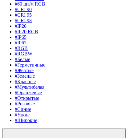
#60 шт/м RGB
#CRI 90
#CRI 95
#CRI 98
#IP20
#IP20 RGB
#IP65
#IP67
#RGB
#RGBW
#Белые
#Герметичные
#Желтые
#Зеленые
#Красные
#Мультибелая
#Оранжевые
#Открытые
#Розовые
#Синие
#Узкие
#Широкие