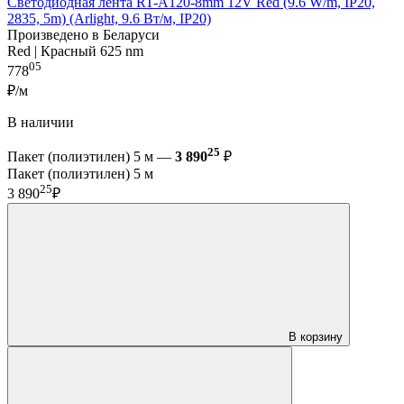
Светодиодная лента RT-A120-8mm 12V Red (9.6 W/m, IP20,
2835, 5m) (Arlight, 9.6 Вт/м, IP20)
Произведено в Беларуси
Red | Красный 625 nm
05
778
₽/м
В наличии
25
Пакет (полиэтилен) 5 м —
3 890
₽
Пакет (полиэтилен) 5 м
25
3 890
₽
В корзину