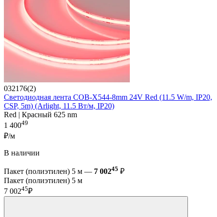
032176(2)
Светодиодная лента COB-X544-8mm 24V Red (11.5 W/m, IP20,
CSP, 5m) (Arlight, 11.5 Вт/м, IP20)
Red | Красный 625 nm
49
1 400
₽/м
В наличии
45
Пакет (полиэтилен) 5 м —
7 002
₽
Пакет (полиэтилен) 5 м
45
7 002
₽