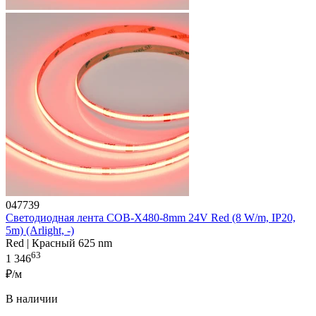
047739
Светодиодная лента COB-X480-8mm 24V Red (8 W/m, IP20,
5m) (Arlight, -)
Red | Красный 625 nm
63
1 346
₽/м
В наличии