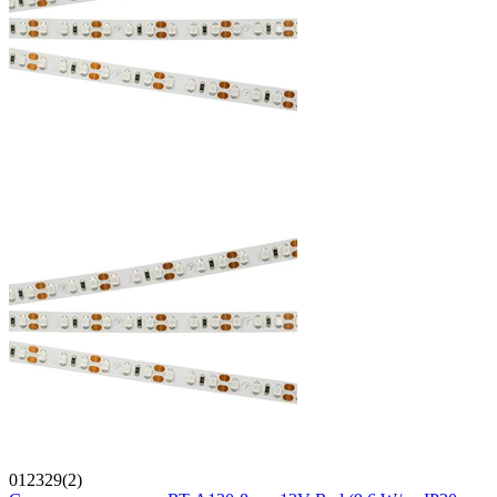
012329(2)