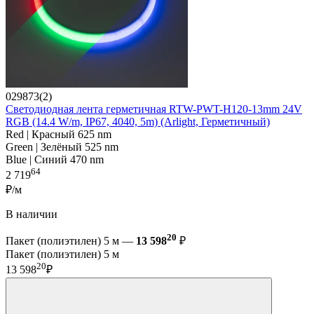
029873(2)
Светодиодная лента герметичная RTW-PWT-H120-13mm 24V
RGB (14.4 W/m, IP67, 4040, 5m) (Arlight, Герметичный)
Red | Красный 625 nm
Green | Зелёный 525 nm
Blue | Синий 470 nm
64
2 719
₽/м
В наличии
20
Пакет (полиэтилен) 5 м —
13 598
₽
Пакет (полиэтилен) 5 м
20
13 598
₽