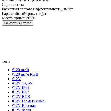
Минимальный отрезок, мм
Серия ленты
Расчетная световая эффективность, лм/Вт
Гарантийный срок, год(а)
Место применения
Показать 41 товар
Теги
#120 шт/м
#120 шт/м RGB
#12V
#12V 14,4W
#12V IP65
#12V IP67
#12V RGB
#12V Герметичные
#12V Красная
#12V белая