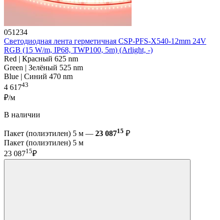
051234
Светодиодная лента герметичная CSP-PFS-X540-12mm 24V
RGB (15 W/m, IP68, TWP100, 5m) (Arlight, -)
Red | Красный 625 nm
Green | Зелёный 525 nm
Blue | Синий 470 nm
43
4 617
₽/м
В наличии
15
Пакет (полиэтилен) 5 м —
23 087
₽
Пакет (полиэтилен) 5 м
15
23 087
₽