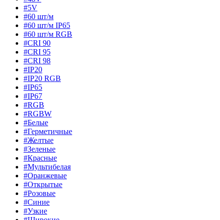
#5V
#60 шт/м
#60 шт/м IP65
#60 шт/м RGB
#CRI 90
#CRI 95
#CRI 98
#IP20
#IP20 RGB
#IP65
#IP67
#RGB
#RGBW
#Белые
#Герметичные
#Желтые
#Зеленые
#Красные
#Мультибелая
#Оранжевые
#Открытые
#Розовые
#Синие
#Узкие
#Широкие