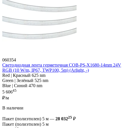
060354
Светодиодная лента герметичная COB-PS-X1680-14mm 24V
RGB (10 W/m, IP67, TWP100, 5m) (Arlight, -)
Red | Красный 625 nm
Green | Зелёный 525 nm
Blue | Синий 470 nm
45
5 606
₽/м
В наличии
25
Пакет (полиэтилен) 5 м —
28 032
₽
Пакет (полиэтилен) 5 м