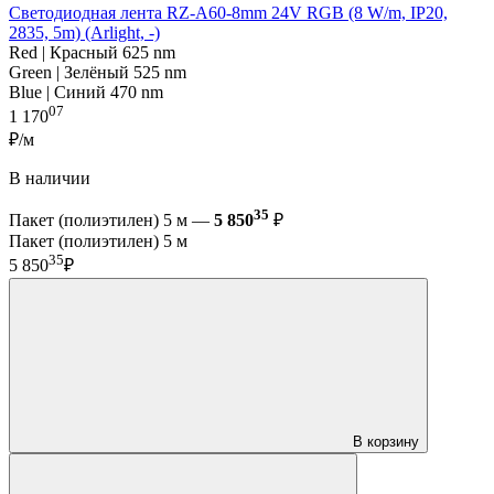
Светодиодная лента RZ-A60-8mm 24V RGB (8 W/m, IP20,
2835, 5m) (Arlight, -)
Red | Красный 625 nm
Green | Зелёный 525 nm
Blue | Синий 470 nm
07
1 170
₽/м
В наличии
35
Пакет (полиэтилен) 5 м —
5 850
₽
Пакет (полиэтилен) 5 м
35
5 850
₽
В корзину