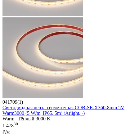
041709(1)
Светодиодная лента герметичная COB-SE-X360-8mm 5V
Warm3000 (5 W/m, IP65, 5m) (Arlight, -)
Warm | Тёплый 3000 K
30
1 478
₽/м