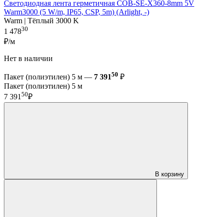
Светодиодная лента герметичная COB-SE-X360-8mm 5V
Warm3000 (5 W/m, IP65, CSP, 5m) (Arlight, -)
Warm | Тёплый 3000 K
30
1 478
₽/м
Нет в наличии
50
Пакет (полиэтилен) 5 м —
7 391
₽
Пакет (полиэтилен) 5 м
50
7 391
₽
В корзину