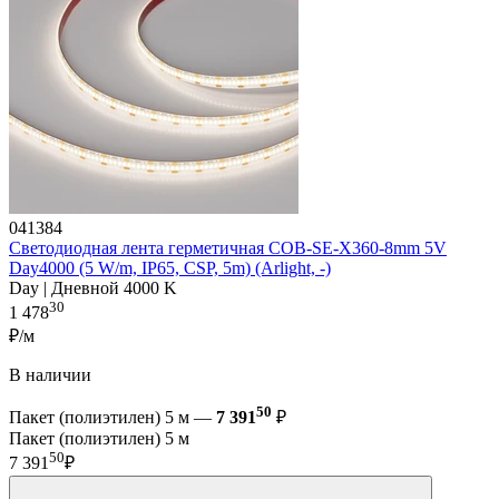
041384
Светодиодная лента герметичная COB-SE-X360-8mm 5V
Day4000 (5 W/m, IP65, CSP, 5m) (Arlight, -)
Day | Дневной 4000 K
30
1 478
₽/м
В наличии
50
Пакет (полиэтилен) 5 м —
7 391
₽
Пакет (полиэтилен) 5 м
50
7 391
₽