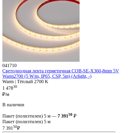
041710
Светодиодная лента герметичная COB-SE-X360-8mm 5V
Warm2700 (5 W/m, IP65, CSP, 5m) (Arlight, -)
Warm | Тёплый 2700 K
30
1 478
₽/м
В наличии
50
Пакет (полиэтилен) 5 м —
7 391
₽
Пакет (полиэтилен) 5 м
50
7 391
₽