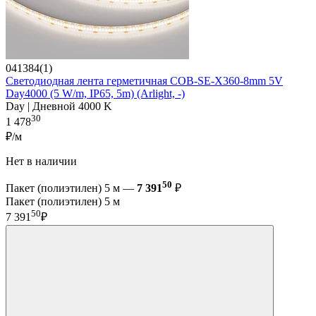
041384(1)
Светодиодная лента герметичная COB-SE-X360-8mm 5V
Day4000 (5 W/m, IP65, 5m) (Arlight, -)
Day | Дневной 4000 K
30
1 478
₽/м
Нет в наличии
50
Пакет (полиэтилен) 5 м —
7 391
₽
Пакет (полиэтилен) 5 м
50
7 391
₽