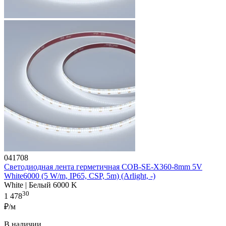
041708
Светодиодная лента герметичная COB-SE-X360-8mm 5V
White6000 (5 W/m, IP65, CSP, 5m) (Arlight, -)
White | Белый 6000 K
30
1 478
₽/м
В наличии