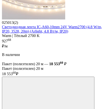
025013(2)
Светодиодная лента IC-A60-10mm 24V Warm2700 (4.8 W/m,
IP20, 3528, 20m) (Arlight, 4.8 Вт/м, IP20)
Warm | Тёплый 2700 K
68
927
₽/м
В наличии
60
Пакет (полиэтилен) 20 м —
18 553
₽
Пакет (полиэтилен) 20 м
60
18 553
₽