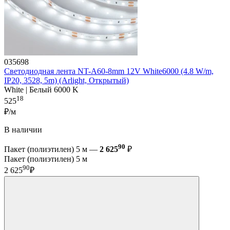
035698
Светодиодная лента NT-A60-8mm 12V White6000 (4.8 W/m,
IP20, 3528, 5m) (Arlight, Открытый)
White | Белый 6000 K
18
525
₽/м
В наличии
90
Пакет (полиэтилен) 5 м —
2 625
₽
Пакет (полиэтилен) 5 м
90
2 625
₽