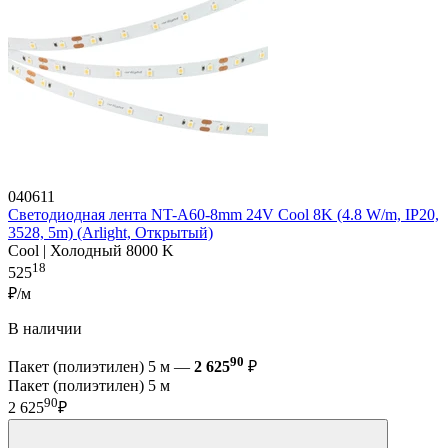
040611
Светодиодная лента NT-A60-8mm 24V Cool 8K (4.8 W/m, IP20,
3528, 5m) (Arlight, Открытый)
Cool | Холодный 8000 K
18
525
₽/м
В наличии
90
Пакет (полиэтилен) 5 м —
2 625
₽
Пакет (полиэтилен) 5 м
90
2 625
₽