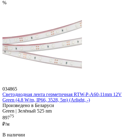
%
034865
Светодиодная лента герметичная RTW-P-A60-11mm 12V
Green (4.8 W/m, IP66, 3528, 5m) (Arlight, -)
Произведено в Беларуси
Green | Зелёный 525 nm
75
897
₽/м
В наличии