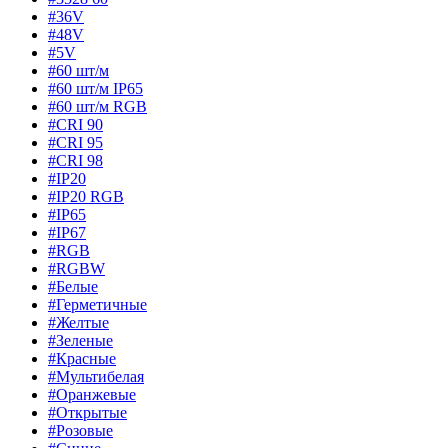
#36V
#48V
#5V
#60 шт/м
#60 шт/м IP65
#60 шт/м RGB
#CRI 90
#CRI 95
#CRI 98
#IP20
#IP20 RGB
#IP65
#IP67
#RGB
#RGBW
#Белые
#Герметичные
#Желтые
#Зеленые
#Красные
#Мультибелая
#Оранжевые
#Открытые
#Розовые