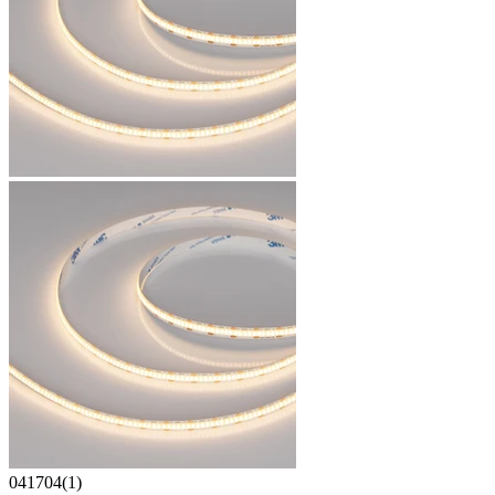
041704(1)