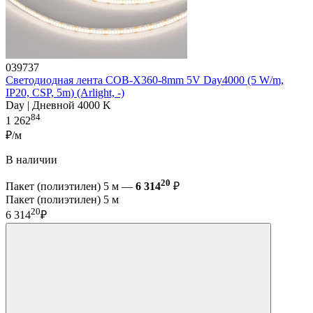
039737
Светодиодная лента COB-X360-8mm 5V Day4000 (5 W/m,
IP20, CSP, 5m) (Arlight, -)
Day | Дневной 4000 K
84
1 262
₽/м
В наличии
20
Пакет (полиэтилен) 5 м —
6 314
₽
Пакет (полиэтилен) 5 м
20
6 314
₽