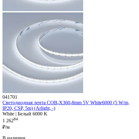
041701
Светодиодная лента COB-X360-8mm 5V White6000 (5 W/m,
IP20, CSP, 5m) (Arlight, -)
White | Белый 6000 K
84
1 262
₽/м
В наличии