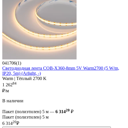
041706(1)
Светодиодная лента COB-X360-8mm 5V Warm2700 (5 W/m,
IP20, 5m) (Arlight, -)
Warm | Тёплый 2700 K
84
1 262
₽/м
В наличии
20
Пакет (полиэтилен) 5 м —
6 314
₽
Пакет (полиэтилен) 5 м
20
6 314
₽