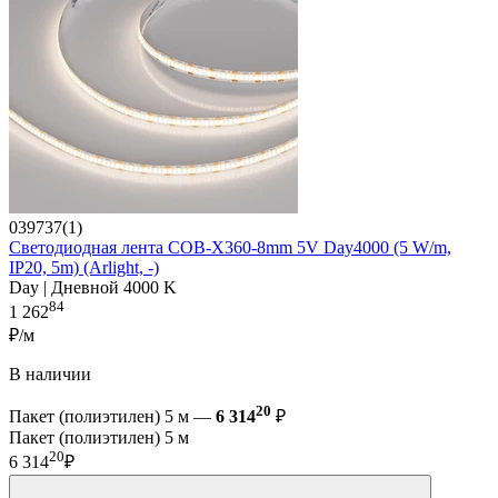
039737(1)
Светодиодная лента COB-X360-8mm 5V Day4000 (5 W/m,
IP20, 5m) (Arlight, -)
Day | Дневной 4000 K
84
1 262
₽/м
В наличии
20
Пакет (полиэтилен) 5 м —
6 314
₽
Пакет (полиэтилен) 5 м
20
6 314
₽