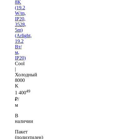
8K
(19.2
W/m,
IP20,
3528,
5m)
(Arlight,
19.2
Вт/
м,
IP20)
Cool
|
Холодный
8000
K
49
1 400
₽/
м
В
наличии
Пакет
(полиэтилен)