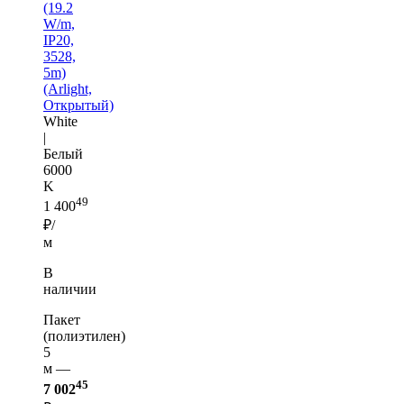
(19.2
W/m,
IP20,
3528,
5m)
(Arlight,
Открытый)
White
|
Белый
6000
K
49
1 400
₽/
м
В
наличии
Пакет
(полиэтилен)
5
м —
45
7 002