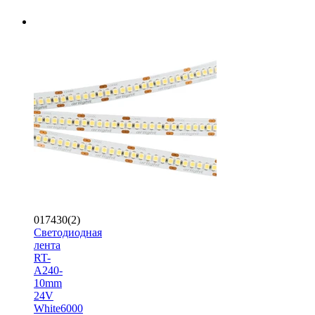
017430(2)
Светодиодная
лента
RT-
A240-
10mm
24V
White6000