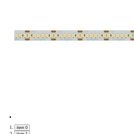
item 0
item 1