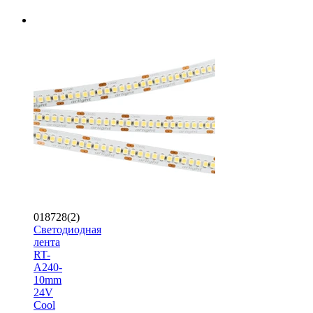
018728(2)
Светодиодная
лента
RT-
A240-
10mm
24V
Cool