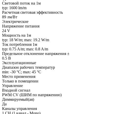
Световой поток на 1м
typ: 1600 lm/m
Расчетная световая эффективность
89 лм/Вт
Электрические
Напряжение питания
24 V
Мощность на 1м
typ: 18 W/m; max: 19.2 W/m
Ток потребления 1м
typ: 0.75 A/m; max: 0.8 A/m
Предельное отклонение напряжения ±
0.5 В
Эксплуатационные
Диапазон рабочих температур
min: -30 °C; max: 45 °C
Место применения
Только в помещении
Управление
Входной сигнал
PWM СV (ШИМ по напряжению)
Диммируемый(ая)
Да
Каналы управления
1 CH (1 канал - Mono)