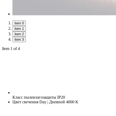
item 0
item 1
item 2
item 3
Item 1 of 4
Класс пылевлагозащиты
IP20
Цвет свечения
Day | Дневной 4000 K