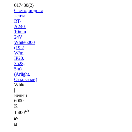
017430(2)
Светодиодная
лента
RT-
A240-
10mm
24V
White6000
(19.2
W/m,
IP20,
3528,
5m)
(Arlight,
Открытый)
White
|
Белый
6000
K
49
1 400
₽/
м