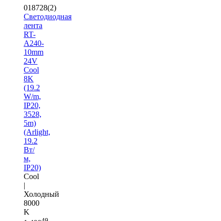
018728(2)
Светодиодная
лента
RT-
A240-
10mm
24V
Cool
8K
(19.2
W/m,
IP20,
3528,
5m)
(Arlight,
19.2
Вт/
м,
IP20)
Cool
|
Холодный
8000
K
49