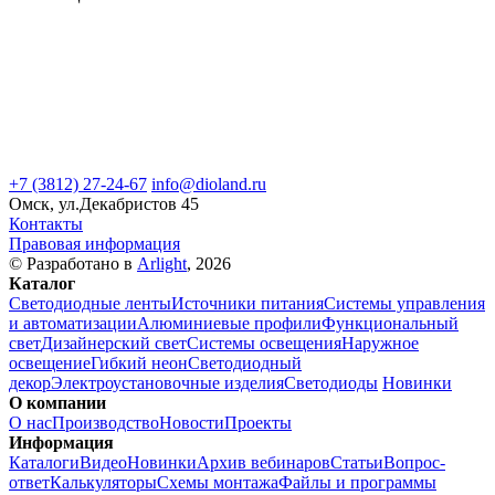
+7 (3812) 27-24-67
info@dioland.ru
Омск, ул.Декабристов 45
Контакты
Правовая информация
© Разработано в
Arlight
, 2026
Каталог
Светодиодные ленты
Источники питания
Системы управления
и автоматизации
Алюминиевые профили
Функциональный
свет
Дизайнерский свет
Системы освещения
Наружное
освещение
Гибкий неон
Светодиодный
декор
Электроустановочные изделия
Светодиоды
Новинки
О компании
О нас
Производство
Новости
Проекты
Информация
Каталоги
Видео
Новинки
Архив вебинаров
Статьи
Вопрос-
ответ
Калькуляторы
Схемы монтажа
Файлы и программы