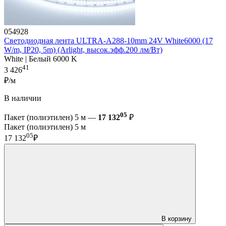
054928
Светодиодная лента ULTRA-A288-10mm 24V White6000 (17
W/m, IP20, 5m) (Arlight, высок.эфф.200 лм/Вт)
White | Белый 6000 K
41
3 426
₽/м
В наличии
05
Пакет (полиэтилен) 5 м —
17 132
₽
Пакет (полиэтилен) 5 м
05
17 132
₽
В корзину