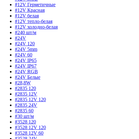
#12V Герметичные
#12V Красная
#12V белая
#12V тепло-белая
#12V холодно-белая
#240 шт/м
#24V
#24V 120
#24V 5mm
#24V 60
#24V IP65
#24V IP67
#24V RGB
#24V Белые
#28,8W
#2835 120
#2835 12V
#2835 12V 120
#2835 24V
#2835 60
#30 шт/м
#3528 120
#3528 12V 120
#3528 12V 60
#3528 24V