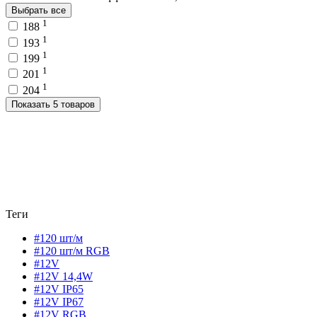
Выбрать все
1
188
1
193
1
199
1
201
1
204
Показать 5 товаров
Теги
#120 шт/м
#120 шт/м RGB
#12V
#12V 14,4W
#12V IP65
#12V IP67
#12V RGB