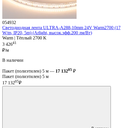
054932
Светодиодная лента ULTRA-A288-10mm 24V Warm2700 (17
W/m, IP20, 5m) (Arlight, высок.эфф.200 лм/Вт)
Warm | Тёплый 2700 K
41
3 426
₽/м
В наличии
05
Пакет (полиэтилен) 5 м —
17 132
₽
Пакет (полиэтилен) 5 м
05
17 132
₽