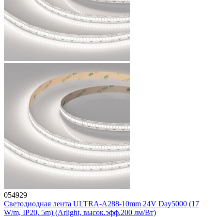
054929
Светодиодная лента ULTRA-A288-10mm 24V Day5000 (17
W/m, IP20, 5m) (Arlight, высок.эфф.200 лм/Вт)