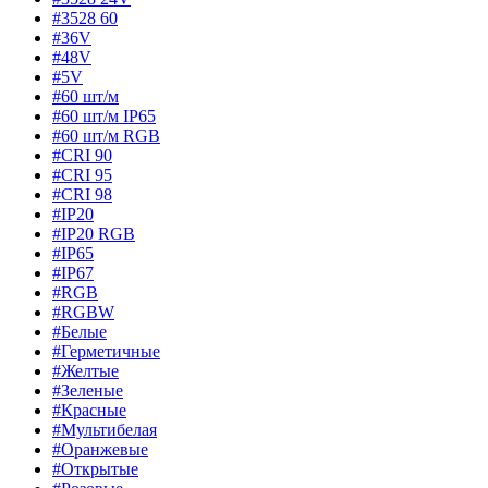
#3528 60
#36V
#48V
#5V
#60 шт/м
#60 шт/м IP65
#60 шт/м RGB
#CRI 90
#CRI 95
#CRI 98
#IP20
#IP20 RGB
#IP65
#IP67
#RGB
#RGBW
#Белые
#Герметичные
#Желтые
#Зеленые
#Красные
#Мультибелая
#Оранжевые
#Открытые