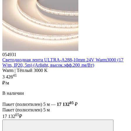
054931
Светодиодная лента ULTRA-A288-10mm 24V Warm3000 (17
W/m, IP20, 5m) (Arlight, высок.эфф.200 лм/Вт)
Warm | Тёплый 3000 K
41
3 426
₽/м
В наличии
05
Пакет (полиэтилен) 5 м —
17 132
₽
Пакет (полиэтилен) 5 м
05
17 132
₽