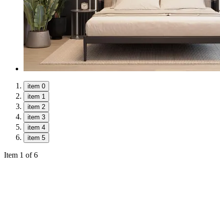
item 0
item 1
item 2
item 3
item 4
item 5
Item 1 of 6