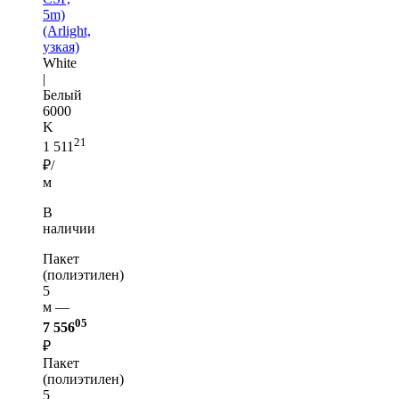
5m)
(Arlight,
узкая)
White
|
Белый
6000
K
21
1 511
₽/
м
В
наличии
Пакет
(полиэтилен)
5
м —
05
7 556
₽
Пакет
(полиэтилен)
5