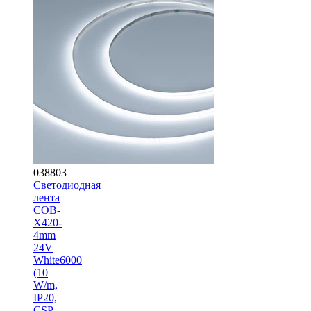
038803
Светодиодная
лента
COB-
X420-
4mm
24V
White6000
(10
W/m,
IP20,
CSP,