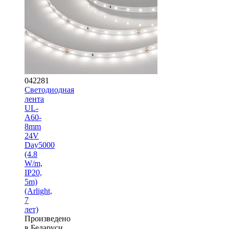
042281
Светодиодная
лента
UL-
A60-
8mm
24V
Day5000
(4.8
W/m,
IP20,
5m)
(Arlight,
7
лет)
Произведено
в Беларуси