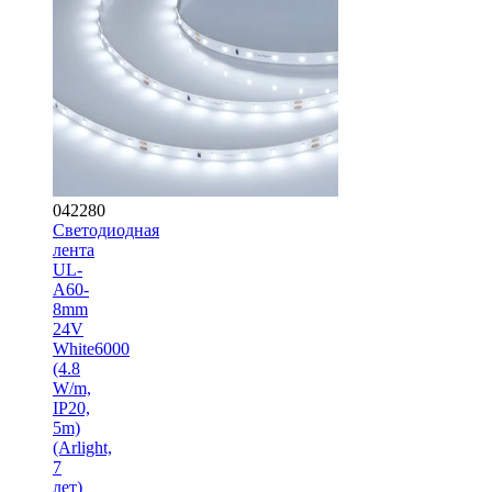
042280
Светодиодная
лента
UL-
A60-
8mm
24V
White6000
(4.8
W/m,
IP20,
5m)
(Arlight,
7
лет)