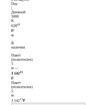
Day
|
Дневной
5000
K
43
628
₽/
м
В
наличии
Пакет
(полиэтилен)
5
м —
15
3 142
₽
Пакет
(полиэтилен)
5
м
15
3 142
₽