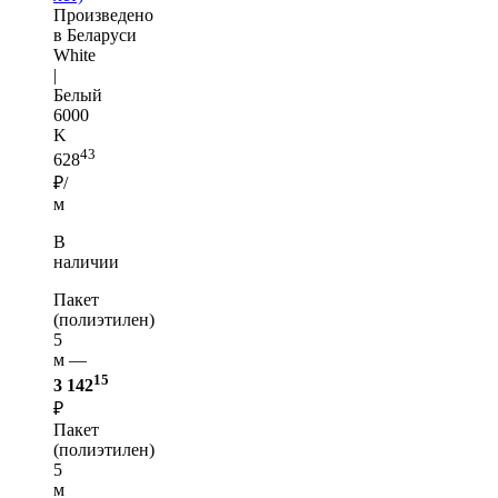
Произведено
в Беларуси
White
|
Белый
6000
K
43
628
₽/
м
В
наличии
Пакет
(полиэтилен)
5
м —
15
3 142
₽
Пакет
(полиэтилен)
5
м