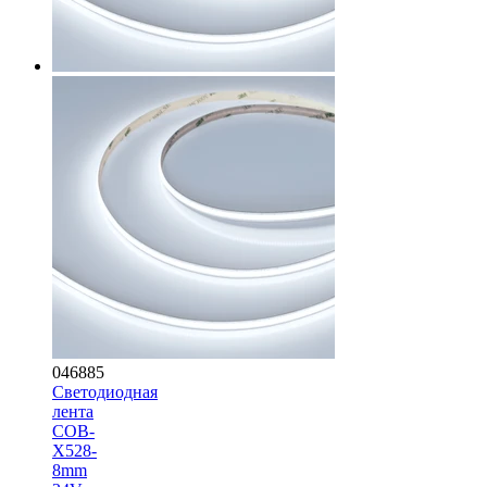
046885
Светодиодная
лента
COB-
X528-
8mm