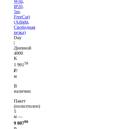
W/m,
IP20,
5m,
FreeCut)
(Arlight,
Свободная
резка)
Day
|
Дневной
4000
K
58
1 961
₽/
м
В
наличии
Пакет
(полиэтилен)
5
м —
90
9 807