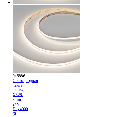
046886
Светодиодная
лента
COB-
X528-
8mm
24V
Day4000
(6