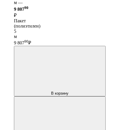
м —
90
9 807
₽
Пакет
(полиэтилен)
5
м
90
9 807
₽
В корзину