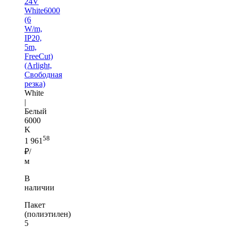
24V
White6000
(6
W/m,
IP20,
5m,
FreeCut)
(Arlight,
Свободная
резка)
White
|
Белый
6000
K
58
1 961
₽/
м
В
наличии
Пакет
(полиэтилен)
5