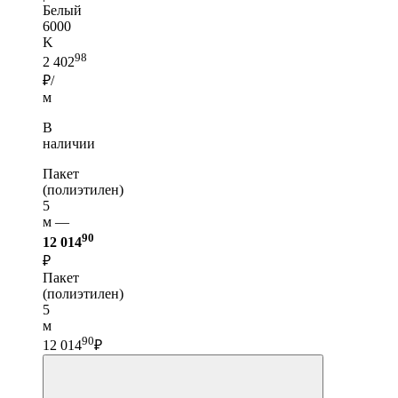
Белый
6000
K
98
2 402
₽/
м
В
наличии
Пакет
(полиэтилен)
5
м —
90
12 014
₽
Пакет
(полиэтилен)
5
м
90
12 014
₽