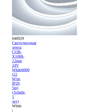
046929
Светодиодная
лента
COB-
X1088-
12mm
24V
White6000
(22
W/m,
IP20,
5m)
(Arlight,
5
лет)
White
|