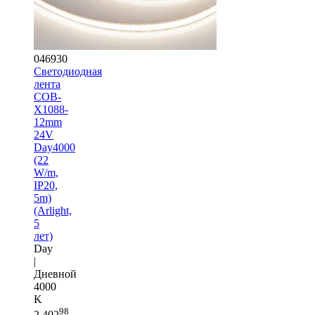
046930
Светодиодная
лента
COB-
X1088-
12mm
24V
Day4000
(22
W/m,
IP20,
5m)
(Arlight,
5
лет)
Day
|
Дневной
4000
K
98
2 402